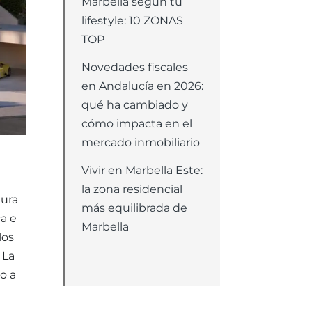
Marbella según tu
lifestyle: 10 ZONAS
TOP
Novedades fiscales
en Andalucía en 2026:
qué ha cambiado y
cómo impacta en el
mercado inmobiliario
Vivir en Marbella Este:
la zona residencial
tura
más equilibrada de
ca e
Marbella
los
 La
o a