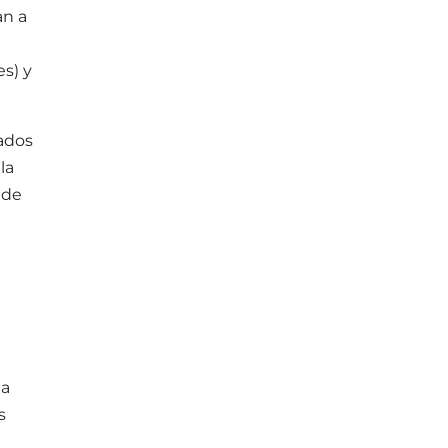
an a
es) y
vados
la
 de
da
s