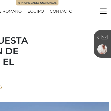
0
PROPIEDADES GUARDADAS
E ROMANO
EQUIPO
CONTACTO
Me
PUESTA
N DE
 EL
G