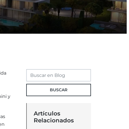
ida
n
BUSCAR
ini y
Artículos
vas
Relacionados
 en