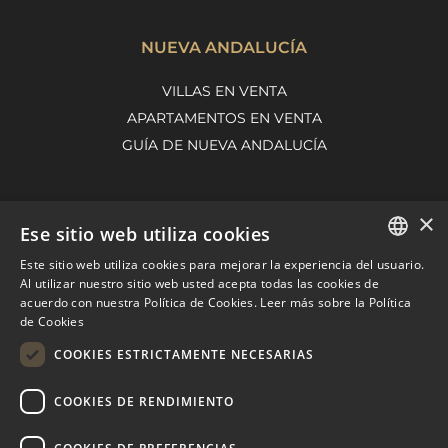
NUEVA ANDALUCÍA
VILLAS EN VENTA
APARTAMENTOS EN VENTA
GUÍA DE NUEVA ANDALUCÍA
×
MARBELLA EAST
Ese sitio web utiliza cookies
VILLAS EN VENTA
Este sitio web utiliza cookies para mejorar la experiencia del usuario.
ENGLISH
Al utilizar nuestro sitio web usted acepta todas las cookies de
APARTAMENTOS EN VENTA
acuerdo con nuestra Política de Cookies.
Leer más sobre la Política
SPANISH
MARBELLA EAST GUIDE
de Cookies
FRENCH
COOKIES ESTRICTAMENTE NECESARIAS
DUTCH
COOKIES DE RENDIMIENTO