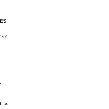
ES
’été
us
n
.
t les