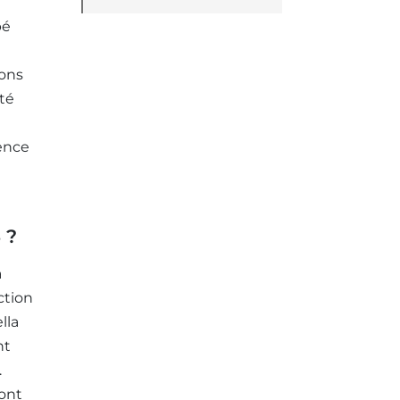
pé
dons
été
ience
 ?
a
ction
lla
nt
.
sont