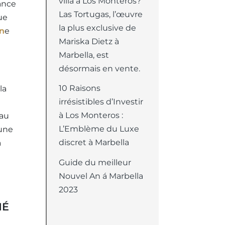
villa à Los Monteros?
ance
Las Tortugas, l’œuvre
ue
la plus exclusive de
in
e
Mariska Dietz à
Marbella, est
désormais en vente.
10 Raisons
la
irrésistibles d’Investir
à Los Monteros :
 au
L’Emblème du Luxe
 une
discret à Marbella
a
Guide du meilleur
Nouvel An á Marbella
2023
HÉ