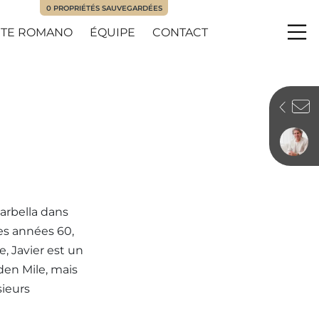
0
PROPRIÉTÉS SAUVEGARDÉES
TE ROMANO
ÉQUIPE
CONTACT
Me
Marbella dans
les années 60,
e, Javier est un
en Mile, mais
sieurs