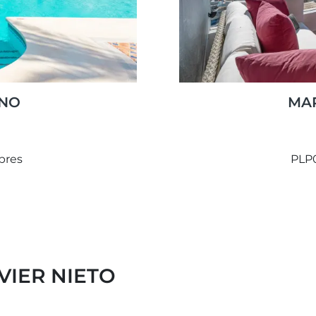
ANO
MAR
bres
PLP
VIER NIETO