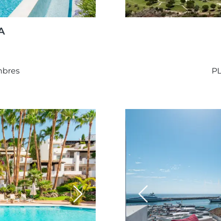
A
mbres
P
Next
Previous