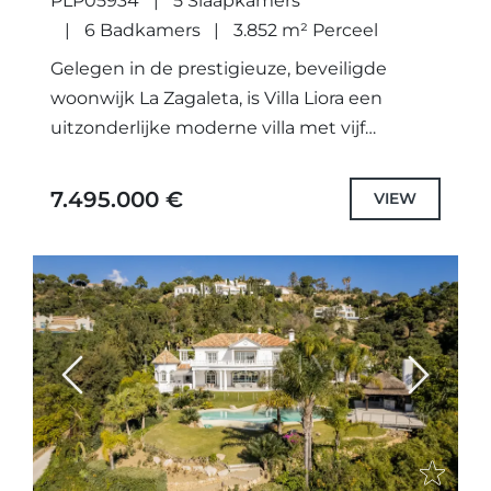
PLP05934
5 Slaapkamers
6 Badkamers
3.852 m² Perceel
Gelegen in de prestigieuze, beveiligde
woonwijk La Zagaleta, is Villa Liora een
uitzonderlijke moderne villa met vijf
slaapkamers, ontworpen door het
gerenommeerde architectenbureau
7.495.000 €
VIEW
Puroform. Deze recent opgeleverde woning
combineert verfijnde...
Previous
Next