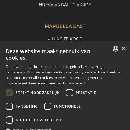
NUEVA ANDALUCIA GIDS
MARBELLA EAST
VILLA'S TE KOOP
×
APPARTEMENTEN TE KOOP
Deze website maakt gebruik van
MARBELLA EAST GUIDE
cookies.
ENGLISH
Deze website gebruikt cookies om de gebruikerservaring te
verbeteren. Door onze website te gebruiken, gaat u akkoord met het
SPANISH
accepteren van alle cookies in overeenstemming met ons
cookiebeleid.
Lees meer over het Cookiebeleid
FRENCH
STRIKT NOODZAKELIJK
PRESTATIE
DUTCH
TARGETING
FUNCTIONEEL
© COPYRIGHT 2008
PURE LIVING PROPERTIES
NIET-GECLASSIFICEERD
JURIDISCH ADVIES
PRIVACYBELEID