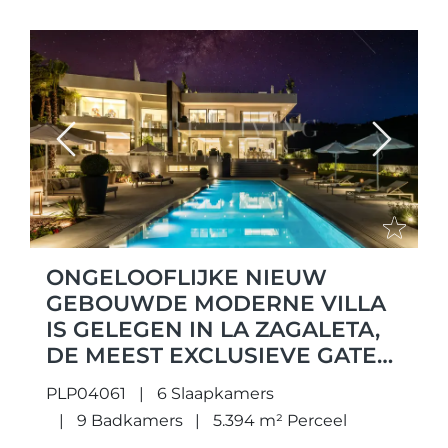
Previous
Next
ONGELOOFLIJKE NIEUW
GEBOUWDE MODERNE VILLA
IS GELEGEN IN LA ZAGALETA,
DE MEEST EXCLUSIEVE GATED
COMMUNITY IN EUROPA MET
PLP04061
6 Slaapkamers
24-UURS BEVEILIGING.
9 Badkamers
5.394 m² Perceel