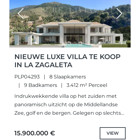
Previous
Next
NIEUWE LUXE VILLA TE KOOP
IN LA ZAGALETA
PLP04293
8 Slaapkamers
9 Badkamers
3.412 m² Perceel
Indrukwekkende villa op het zuiden met
panoramisch uitzicht op de Middellandse
Zee, golf en de bergen. Gelegen op slechts
een minuut rijden van de noordelijke poort
van La Zagaleta, een...
15.900.000 €
VIEW