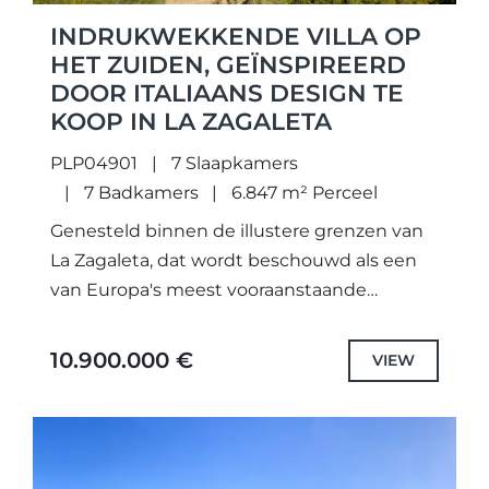
INDRUKWEKKENDE VILLA OP
HET ZUIDEN, GEÏNSPIREERD
DOOR ITALIAANS DESIGN TE
KOOP IN LA ZAGALETA
PLP04901
7 Slaapkamers
7 Badkamers
6.847 m² Perceel
Genesteld binnen de illustere grenzen van
La Zagaleta, dat wordt beschouwd als een
van Europa's meest vooraanstaande
residentiële retraites, biedt deze prachtige
villa op het zuiden, geïnspireerd door
10.900.000 €
VIEW
Italiaans design,...