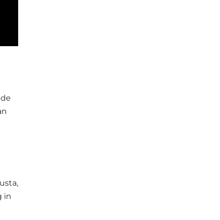
nde
an
usta,
 in