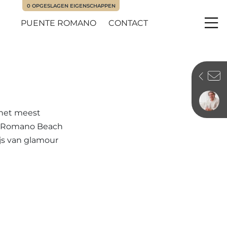
0
OPGESLAGEN EIGENSCHAPPEN
PUENTE ROMANO
CONTACT
Me
 het meest
te Romano Beach
ijs van glamour