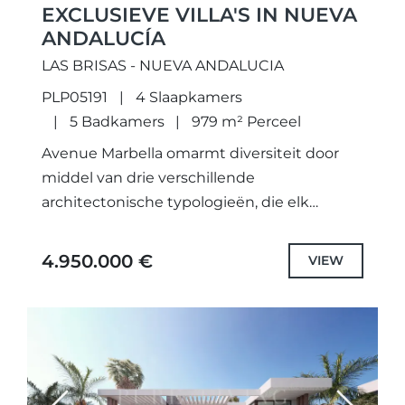
EXCLUSIEVE VILLA'S IN NUEVA
ANDALUCÍA
LAS BRISAS - NUEVA ANDALUCIA
PLP05191
4 Slaapkamers
5 Badkamers
979 m² Perceel
Avenue Marbella omarmt diversiteit door
middel van drie verschillende
architectonische typologieën, die elk
bijdragen aan het unieke karakter van de
gemeenschap. De kleine en middelgrote
4.950.000 €
VIEW
woningen delen een verfijnde en...