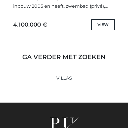
inbouw 2005 en heeft, zwembad (privé),
garage (carport) en tuin (privé). Afmetingen:
594m² oppervlakte en...
4.100.000 €
VIEW
GA VERDER MET ZOEKEN
VILLAS