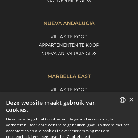
GOLDEN MILE GIDS
NUEVA ANDALUCÍA
VILLA'S TE KOOP
APPARTEMENTEN TE KOOP
NUEVA ANDALUCIA GIDS
MARBELLA EAST
VILLA'S TE KOOP
×
APPARTEMENTEN TE KOOP
Deze website maakt gebruik van
MARBELLA EAST GUIDE
cookies.
ENGLISH
Deze website gebruikt cookies om de gebruikerservaring te
verbeteren. Door onze website te gebruiken, gaat u akkoord met het
SPANISH
accepteren van alle cookies in overeenstemming met ons
cookiebeleid.
Lees meer over het Cookiebeleid
FRENCH