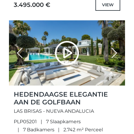
comfort en elegantie, beschikt de woning
3.495.000 €
VIEW
over royale...
Previous
Next
HEDENDAAGSE ELEGANTIE
AAN DE GOLFBAAN
LAS BRISAS - NUEVA ANDALUCIA
PLP05201
7 Slaapkamers
7 Badkamers
2.742 m² Perceel