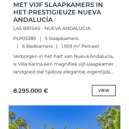
MET VIJF SLAAPKAMERS IN
HET PRESTIGIEUZE NUEVA
ANDALUCÍA
LAS BRISAS - NUEVA ANDALUCIA
PLP05385
5 Slaapkamers
6 Badkamers
1.959 m² Perceel
Verborgen in het hart van Nueva Andalucía,
is Villa Karina een magnifiek vijf-slaapkamer
landgoed dat tijdloze elegantie, eigentijds
luxe en een benijdenswaardige
kustlevensstijl belichaamt. Deze
8.295.000 €
VIEW
uitzonderlijke woning is een
toevluchtsoord...