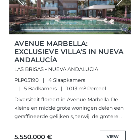
Previous
Next
AVENUE MARBELLA:
EXCLUSIEVE VILLA'S IN NUEVA
ANDALUCÍA
LAS BRISAS - NUEVA ANDALUCIA
PLP05190
4 Slaapkamers
5 Badkamers
1.013 m² Perceel
Diversiteit floreert in Avenue Marbella. De
kleine en middelgrote woningen delen een
geraffineerde gelijkenis, terwijl de grotere
villa's met dubbele kavels expansief wonen
op grote schaal bieden. Er zijn
5.550.000 €
VIEW