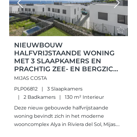
Previous
Next
NIEUWBOUW
HALFVRIJSTAANDE WONING
MET 3 SLAAPKAMERS EN
PRACHTIG ZEE- EN BERGZICHT
IN RIVIERA DEL SOL
MIJAS COSTA
PLP06812
3 Slaapkamers
2 Badkamers
130 m² Interieur
Deze nieuw gebouwde halfvrijstaande
woning bevindt zich in het moderne
wooncomplex Alya in Riviera del Sol, Mijas.
De woning biedt een aangename