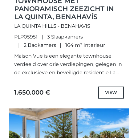
TOWNHOUSE MET
PANORAMISCH ZEEZICHT IN
LA QUINTA, BENAHAVÍS
LA QUINTA HILLS - BENAHAVIS
PLP05951
3 Slaapkamers
2 Badkamers
164 m² Interieur
Maison Vue is een elegante townhouse
verdeeld over drie verdiepingen, gelegen in
de exclusieve en beveiligde residentie La
Quinta Hills in Benahavís. De woning werd
volledig gerenoveerd in 2024 en...
1.650.000 €
VIEW