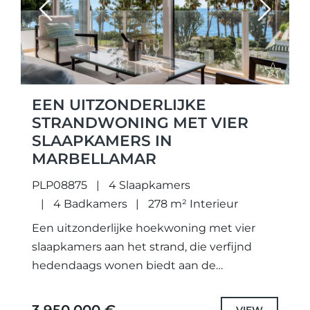
Previous
Next
EEN UITZONDERLIJKE
STRANDWONING MET VIER
SLAAPKAMERS IN
MARBELLAMAR
PLP08875
4 Slaapkamers
4 Badkamers
278 m² Interieur
Een uitzonderlijke hoekwoning met vier
slaapkamers aan het strand, die verfijnd
hedendaags wonen biedt aan de
prestigieuze Golden Mile van Marbella.
Gelegen in de zeer gewilde
VIEW