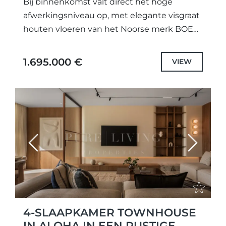
Bij binnenkomst valt direct het hoge
afwerkingsniveau op, met elegante visgraat
houten vloeren van het Noorse merk BOEN,
gecombineerd met stijlvolle keramische
tegels van Gunni die zorgen voor een
1.695.000 €
VIEW
vloeiende...
Previous
Next
4-SLAAPKAMER TOWNHOUSE
IN ALOHA IN EEN RUSTIGE,