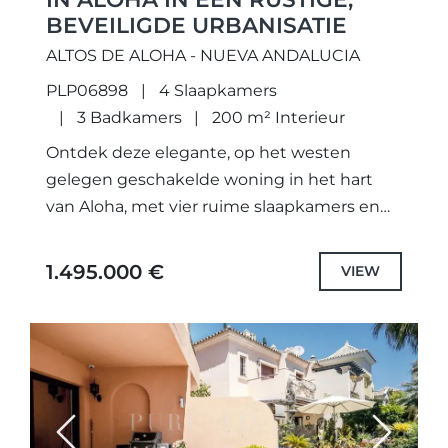
BEVEILIGDE URBANISATIE
ALTOS DE ALOHA - NUEVA ANDALUCIA
PLP06898
4 Slaapkamers
3 Badkamers
200 m² Interieur
Ontdek deze elegante, op het westen
gelegen geschakelde woning in het hart
van Aloha, met vier ruime slaapkamers en
drie moderne badkamers, gelegen in een
rustige en groene urbanisatie.De woning...
1.495.000 €
VIEW
Previous
Next