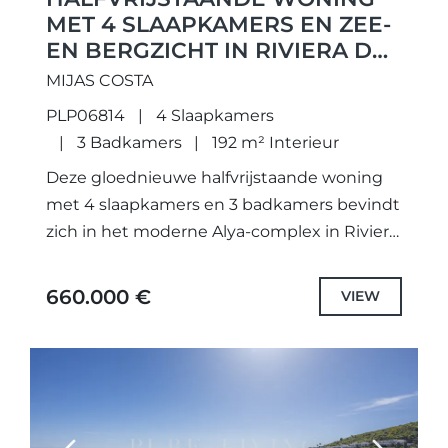
MET 4 SLAAPKAMERS EN ZEE-
EN BERGZICHT IN RIVIERA DEL
SOL
MIJAS COSTA
PLP06814
4 Slaapkamers
3 Badkamers
192 m² Interieur
Deze gloednieuwe halfvrijstaande woning
met 4 slaapkamers en 3 badkamers bevindt
zich in het moderne Alya-complex in Riviera
del Sol, Mijas. De woning biedt prachtige
uitzichten op zowel de Middellandse...
660.000 €
VIEW