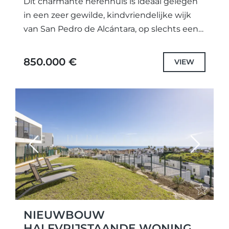
Dit charmante herenhuis is ideaal gelegen
in een zeer gewilde, kindvriendelijke wijk
van San Pedro de Alcántara, op slechts een
korte wandeling van de pittoreske en
idyllische kerk en dicht...
850.000 €
VIEW
Previous
Next
NIEUWBOUW
HALFVRIJSTAANDE WONING