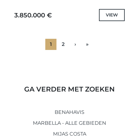
perfecte balans tussen comfort, privacy en
exclusiviteit. Gelegen in de prestigieuze wijk
3.850.000 €
VIEW
Sierra Blanca, aan de voet...
1
2
›
»
GA VERDER MET ZOEKEN
BENAHAVIS
MARBELLA - ALLE GEBIEDEN
MIJAS COSTA