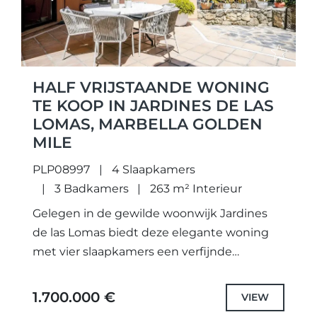
HALF VRIJSTAANDE WONING
TE KOOP IN JARDINES DE LAS
LOMAS, MARBELLA GOLDEN
MILE
PLP08997
4 Slaapkamers
3 Badkamers
263 m² Interieur
Gelegen in de gewilde woonwijk Jardines
de las Lomas biedt deze elegante woning
met vier slaapkamers een verfijnde
combinatie van comfort, gemak en een
betoverende omgeving.De woning
1.700.000 €
VIEW
beschikt over een...