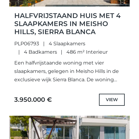
HALFVRIJSTAAND HUIS MET 4
SLAAPKAMERS IN MEISHO
HILLS, SIERRA BLANCA
PLP06793
4 Slaapkamers
4 Badkamers
486 m² Interieur
Een halfvrijstaande woning met vier
slaapkamers, gelegen in Meisho Hills in de
exclusieve wijk Sierra Blanca. De woning
beschikt over vier badkamers en een
gastentoilet, verdeeld over meerdere
3.950.000 €
VIEW
niveaus met...