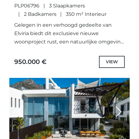
PLP06796
3 Slaapkamers
2 Badkamers
350 m² Interieur
Gelegen in een verhoogd gedeelte van
Elviria biedt dit exclusieve nieuwe
woonproject rust, een natuurlijke omgeving
en een uitstekende bereikbaarheid van de
belangrijkste attracties van Marbella. Op
950.000 €
VIEW
slechts 3 km...
Previous
Next