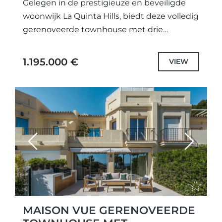
Gelegen in de prestigieuze en beveiligde
woonwijk La Quinta Hills, biedt deze volledig
gerenoveerde townhouse met drie
slaapkamers een perfecte combinatie van
Scandinavische elegantie en mediterrane
1.195.000 €
VIEW
warmte. De woning is...
Previous
Next
MAISON VUE GERENOVEERDE