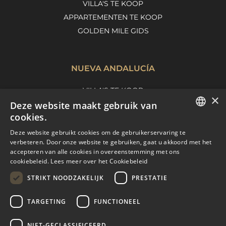
VILLA'S TE KOOP
APPARTEMENTEN TE KOOP
GOLDEN MILE GIDS
NUEVA ANDALUCÍA
VILLA'S TE KOOP
×
Deze website maakt gebruik van
APPARTEMENTEN TE KOOP
cookies.
NUEVA ANDALUCIA GIDS
ENGLISH
Deze website gebruikt cookies om de gebruikerservaring te
verbeteren. Door onze website te gebruiken, gaat u akkoord met het
SPANISH
accepteren van alle cookies in overeenstemming met ons
MARBELLA EAST
cookiebeleid.
Lees meer over het Cookiebeleid
FRENCH
VILLA'S TE KOOP
STRIKT NOODZAKELIJK
PRESTATIE
DUTCH
APPARTEMENTEN TE KOOP
TARGETING
FUNCTIONEEL
MARBELLA EAST GUIDE
NIET-GECLASSIFICEERD