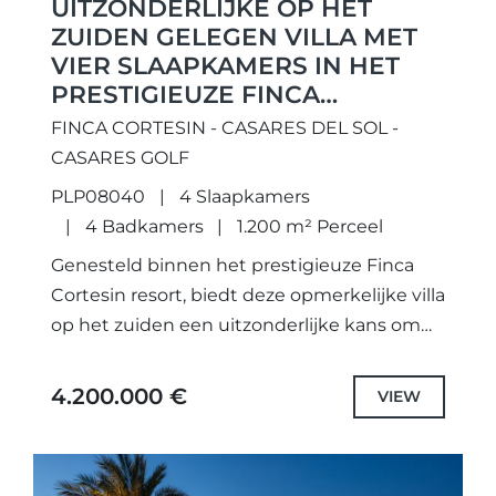
UITZONDERLIJKE OP HET
ZUIDEN GELEGEN VILLA MET
VIER SLAAPKAMERS IN HET
PRESTIGIEUZE FINCA
CORTESÍN RESORT.
FINCA CORTESIN - CASARES DEL SOL -
CASARES GOLF
PLP08040
4 Slaapkamers
4 Badkamers
1.200 m² Perceel
Genesteld binnen het prestigieuze Finca
Cortesin resort, biedt deze opmerkelijke villa
op het zuiden een uitzonderlijke kans om
de essentie van verfijnd Andalusisch leven
te omarmen. Een meesterlijke fusie van...
4.200.000 €
VIEW