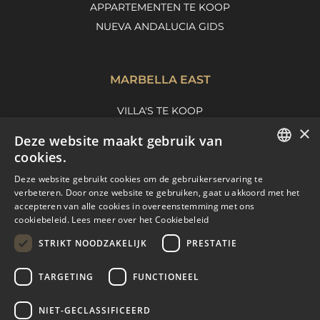
APPARTEMENTEN TE KOOP
NUEVA ANDALUCIA GIDS
MARBELLA EAST
VILLA'S TE KOOP
×
APPARTEMENTEN TE KOOP
Deze website maakt gebruik van
MARBELLA EAST GUIDE
cookies.
ENGLISH
Deze website gebruikt cookies om de gebruikerservaring te
verbeteren. Door onze website te gebruiken, gaat u akkoord met het
SPANISH
accepteren van alle cookies in overeenstemming met ons
cookiebeleid.
Lees meer over het Cookiebeleid
FRENCH
STRIKT NOODZAKELIJK
PRESTATIE
DUTCH
TARGETING
FUNCTIONEEL
© COPYRIGHT 2008
PURE LIVING PROPERTIES
NIET-GECLASSIFICEERD