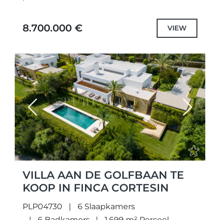
geen ander. Niet alleen zorgvuldig
ontworpen unieke projecten met de
8.700.000 €
VIEW
hoogste kwaliteit specificaties en...
Previous
Next
VILLA AAN DE GOLFBAAN TE
KOOP IN FINCA CORTESIN
PLP04730
6 Slaapkamers
6 Badkamers
1.699 m² Perceel