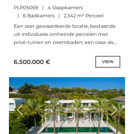
CORTESIN, CASARES.
PLP05069
4 Slaapkamers
6 Badkamers
2.342 m² Perceel
Een zeer gewaardeerde locatie, bestaande
uit individuele omheinde percelen met
privé-tuinen en zwembaden; een oase als
geen ander. Niet alleen zorgvuldig
ontworpen unieke projecten met de
6.500.000 €
VIEW
hoogste kwaliteit specificaties en...
Previous
Next