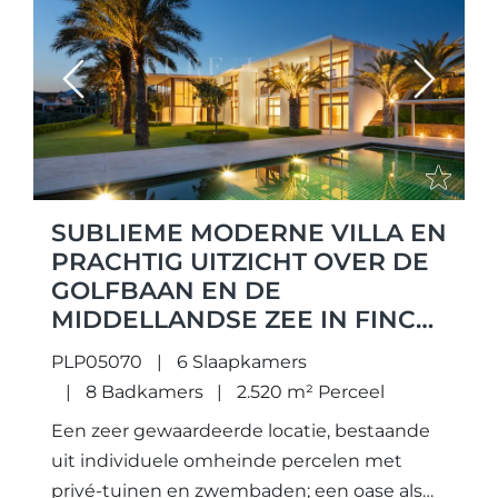
Previous
Next
SUBLIEME MODERNE VILLA EN
PRACHTIG UITZICHT OVER DE
GOLFBAAN EN DE
MIDDELLANDSE ZEE IN FINCA
CORTESIN, CASARES.
PLP05070
6 Slaapkamers
8 Badkamers
2.520 m² Perceel
Een zeer gewaardeerde locatie, bestaande
uit individuele omheinde percelen met
privé-tuinen en zwembaden; een oase als