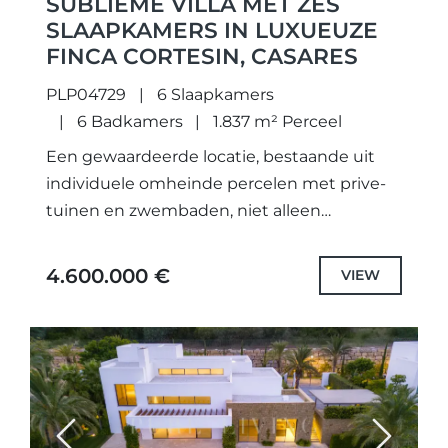
SUBLIEME VILLA MET ZES
SLAAPKAMERS IN LUXUEUZE
FINCA CORTESIN, CASARES
PLP04729
6 Slaapkamers
6 Badkamers
1.837 m² Perceel
Een gewaardeerde locatie, bestaande uit
individuele omheinde percelen met prive-
tuinen en zwembaden, niet alleen
zorgvuldig ontworpen unieke projecten en
geselecteerd de hoogste kwaliteit
4.600.000 €
VIEW
specificaties en fittingen, maar ook elke
villa...