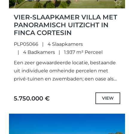
VIER-SLAAPKAMER VILLA MET
PANORAMISCH UITZICHT IN
FINCA CORTESIN
PLP05066
4 Slaapkamers
4 Badkamers
1.937 m² Perceel
Een zeer gewaardeerde locatie, bestaande
uit individuele omheinde percelen met
privé-tuinen en zwembaden; een oase als
geen ander. Niet alleen zorgvuldig
ontworpen unieke projecten met de
5.750.000 €
VIEW
hoogste kwaliteit specificaties en...