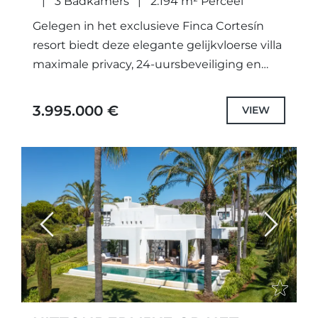
3 Badkamers
2.194 m² Perceel
Gelegen in het exclusieve Finca Cortesín
resort biedt deze elegante gelijkvloerse villa
maximale privacy, 24-uursbeveiliging en
toegang tot vijfsterren hotel- en
conciërgeservices.De woning ligt op een
3.995.000 €
VIEW
verhoogde positie en geniet...
Previous
Next