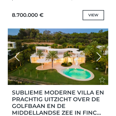
geen ander. Niet alleen zorgvuldig
ontworpen unieke projecten met de
8.700.000 €
VIEW
hoogste kwaliteit specificaties en...
Previous
Next
SUBLIEME MODERNE VILLA EN
PRACHTIG UITZICHT OVER DE
GOLFBAAN EN DE
MIDDELLANDSE ZEE IN FINCA