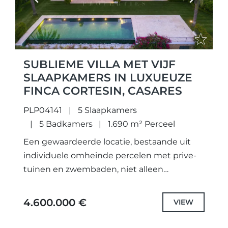
Previous
Next
SUBLIEME VILLA MET VIJF
SLAAPKAMERS IN LUXUEUZE
FINCA CORTESIN, CASARES
PLP04141
5 Slaapkamers
5 Badkamers
1.690 m² Perceel
Een gewaardeerde locatie, bestaande uit
individuele omheinde percelen met prive-
tuinen en zwembaden, niet alleen
zorgvuldig ontworpen unieke projecten en
geselecteerd de hoogste kwaliteit
4.600.000 €
VIEW
specificaties en fittingen, maar ook elke
villa...