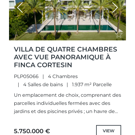
Previous
Next
VILLA DE QUATRE CHAMBRES
AVEC VUE PANORAMIQUE À
FINCA CORTESIN
PLP05066
4 Chambres
4 Salles de bains
1.937 m² Parcelle
Un emplacement de choix, comprenant des
parcelles individuelles fermées avec des
jardins et des piscines privés ; un havre de
paix à nul autre pareil. Les architectes ont
non seulement...
5.750.000 €
VIEW