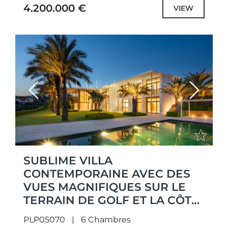
vie andalouse raffinée. Fusion magistrale de
4.200.000 €
VIEW
l’élégance...
Previous
Next
SUBLIME VILLA
CONTEMPORAINE AVEC DES
VUES MAGNIFIQUES SUR LE
TERRAIN DE GOLF ET LA CÔTE
MÉDITERRANÉENNE À FINCA
PLP05070
6 Chambres
CORTESIN, CASARES.