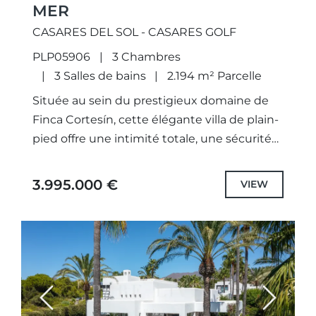
MER
CASARES DEL SOL - CASARES GOLF
PLP05906
3 Chambres
3 Salles de bains
2.194 m² Parcelle
Située au sein du prestigieux domaine de
Finca Cortesín, cette élégante villa de plain-
pied offre une intimité totale, une sécurité
24h/24 et un accès à des services hôteliers
et de...
3.995.000 €
VIEW
Previous
Next