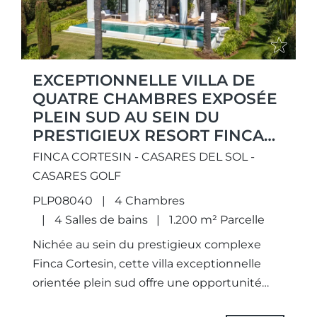
EXCEPTIONNELLE VILLA DE
QUATRE CHAMBRES EXPOSÉE
PLEIN SUD AU SEIN DU
PRESTIGIEUX RESORT FINCA
CORTESÍN.
FINCA CORTESIN - CASARES DEL SOL -
CASARES GOLF
PLP08040
4 Chambres
4 Salles de bains
1.200 m² Parcelle
Nichée au sein du prestigieux complexe
Finca Cortesin, cette villa exceptionnelle
orientée plein sud offre une opportunité
unique d’embrasser l’essence même de la