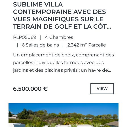
SUBLIME VILLA
CONTEMPORAINE AVEC DES
VUES MAGNIFIQUES SUR LE
TERRAIN DE GOLF ET LA CÔTE
MÉDITERRANÉENNE À FINCA
PLP05069
4 Chambres
CORTESIN, CASARES.
6 Salles de bains
2.342 m² Parcelle
Un emplacement de choix, comprenant des
parcelles individuelles fermées avec des
jardins et des piscines privés ; un havre de
paix à nul autre pareil. Les architectes ont
non seulement...
6.500.000 €
VIEW