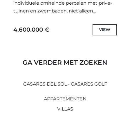
individuele omheinde percelen met prive-
tuinen en zwembaden, niet alleen
zorgvuldig ontworpen unieke projecten en
geselecteerd de hoogste kwaliteit
4.600.000 €
VIEW
specificaties en fittingen, maar ook elke
villa...
GA VERDER MET ZOEKEN
CASARES DEL SOL - CASARES GOLF
APPARTEMENTEN
VILLAS