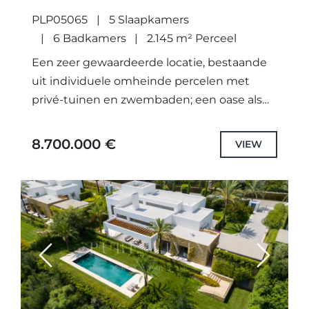
PLP05065
5 Slaapkamers
6 Badkamers
2.145 m² Perceel
Een zeer gewaardeerde locatie, bestaande
uit individuele omheinde percelen met
privé-tuinen en zwembaden; een oase als
geen ander. Niet alleen zorgvuldig
ontworpen unieke projecten met de
8.700.000 €
VIEW
hoogste kwaliteit specificaties en...
Previous
Next