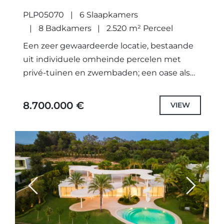
CORTESIN, CASARES.
PLP05070
6 Slaapkamers
8 Badkamers
2.520 m² Perceel
Een zeer gewaardeerde locatie, bestaande
uit individuele omheinde percelen met
privé-tuinen en zwembaden; een oase als
geen ander. Niet alleen zorgvuldig
ontworpen unieke projecten met de
8.700.000 €
VIEW
hoogste kwaliteit specificaties en...
Previous
Next