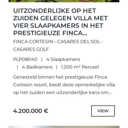
UITZONDERLIJKE OP HET
ZUIDEN GELEGEN VILLA MET
VIER SLAAPKAMERS IN HET
PRESTIGIEUZE FINCA
CORTESÍN RESORT.
FINCA CORTESIN - CASARES DEL SOL -
CASARES GOLF
PLP08040
4 Slaapkamers
4 Badkamers
1.200 m² Perceel
Genesteld binnen het prestigieuze Finca
Cortesin resort, biedt deze opmerkelijke villa
op het zuiden een uitzonderlijke kans om
de essentie van verfijnd Andalusisch leven
te omarmen. Een meesterlijke fusie van...
4.200.000 €
VIEW