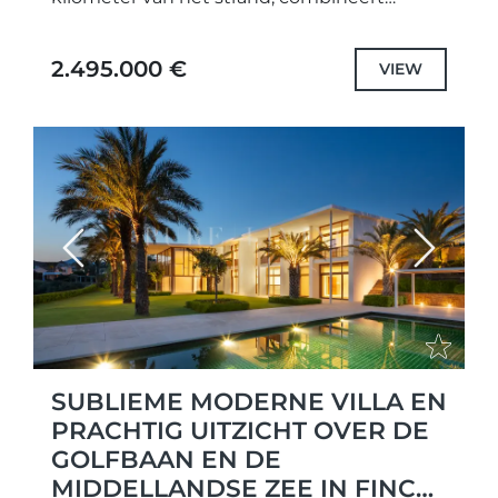
perfect privacy, elegantie en het comfort
van een vijfsterrenresort. Ideaal gelegen
2.495.000 €
VIEW
dicht bij Marbella,...
Previous
Next
SUBLIEME MODERNE VILLA EN
PRACHTIG UITZICHT OVER DE
GOLFBAAN EN DE
MIDDELLANDSE ZEE IN FINCA