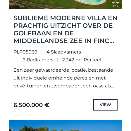
SUBLIEME MODERNE VILLA EN
PRACHTIG UITZICHT OVER DE
GOLFBAAN EN DE
MIDDELLANDSE ZEE IN FINCA
CORTESIN, CASARES.
PLP05069
4 Slaapkamers
6 Badkamers
2.342 m² Perceel
Een zeer gewaardeerde locatie, bestaande
uit individuele omheinde percelen met
privé-tuinen en zwembaden; een oase als
geen ander. Niet alleen zorgvuldig
ontworpen unieke projecten met de
6.500.000 €
VIEW
hoogste kwaliteit specificaties en...