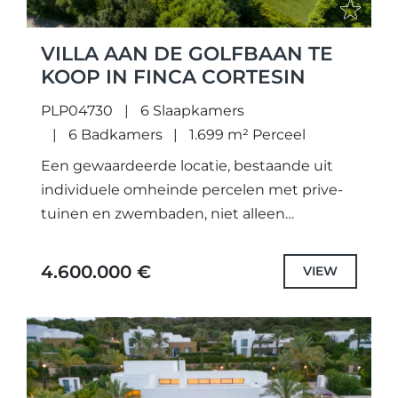
VILLA AAN DE GOLFBAAN TE
KOOP IN FINCA CORTESIN
PLP04730
6 Slaapkamers
6 Badkamers
1.699 m² Perceel
Een gewaardeerde locatie, bestaande uit
individuele omheinde percelen met prive-
tuinen en zwembaden, niet alleen
zorgvuldig ontworpen unieke projecten en
geselecteerd de hoogste kwaliteit
4.600.000 €
VIEW
specificaties en fittingen, maar ook elke
villa...