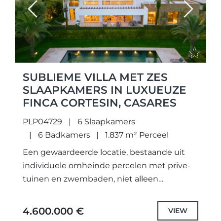
Previous
Next
SUBLIEME VILLA MET ZES
SLAAPKAMERS IN LUXUEUZE
FINCA CORTESIN, CASARES
PLP04729
6 Slaapkamers
6 Badkamers
1.837 m² Perceel
Een gewaardeerde locatie, bestaande uit
individuele omheinde percelen met prive-
tuinen en zwembaden, niet alleen
zorgvuldig ontworpen unieke projecten en
geselecteerd de hoogste kwaliteit
4.600.000 €
VIEW
specificaties en fittingen, maar ook elke