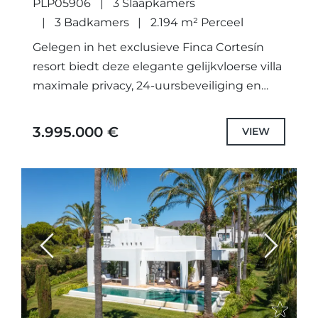
PLP05906
3 Slaapkamers
3 Badkamers
2.194 m² Perceel
Gelegen in het exclusieve Finca Cortesín
resort biedt deze elegante gelijkvloerse villa
maximale privacy, 24-uursbeveiliging en
toegang tot vijfsterren hotel- en
conciërgeservices.De woning ligt op een
3.995.000 €
VIEW
verhoogde positie en geniet...
Previous
Next