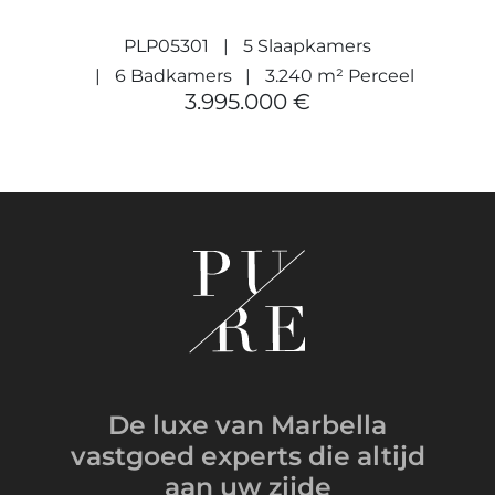
PLP05301
5 Slaapkamers
6 Badkamers
3.240 m² Perceel
3.995.000 €
De luxe van Marbella
vastgoed experts
die altijd
aan uw zijde