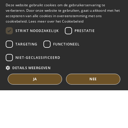
ENGLISH
Deze website gebruikt cookies om de gebruikerservaring te
verbeteren. Door onze website te gebruiken, gaat u akkoord met het
SPANISH
accepteren van alle cookies in overeenstemming met ons
MARBELLA EAST
cookiebeleid.
Lees meer over het Cookiebeleid
FRENCH
VILLA'S TE KOOP
STRIKT NOODZAKELIJK
PRESTATIE
DUTCH
APPARTEMENTEN TE KOOP
TARGETING
FUNCTIONEEL
MARBELLA EAST GUIDE
NIET-GECLASSIFICEERD
DETAILS WEERGEVEN
JA
NEE
© COPYRIGHT 2008
PURE LIVING PROPERTIES
JURIDISCH ADVIES
PRIVACYBELEID
COOKIEBELEID
BUILT BY INMOBA