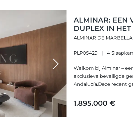
ALMINAR: EEN
DUPLEX IN HET
ALMINAR DE MARBELLA
PLP05429
4 Slaapka
Next
Welkom bij Alminar – ee
exclusieve beveiligde g
Andalucía.Deze recent 
mediterrane levensstijl en
1.895.000 €