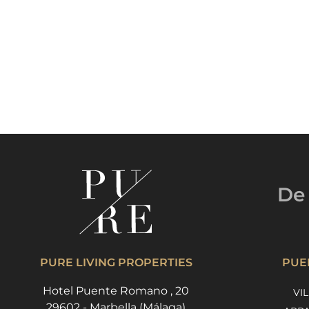
De 
PURE LIVING PROPERTIES
PUE
Hotel Puente Romano , 20
VI
29602 - Marbella (Málaga)