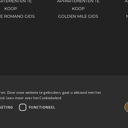
RTEMENTEN TE
APPARTEMENTEN TE
A
KOOP
KOOP
E ROMANO GIDS
GOLDEN MILE GIDS
ren. Door onze website te gebruiken, gaat u akkoord met het
eid.
Lees meer over het Cookiebeleid
GETING
FUNCTIONEEL
ING PROPERTIES
JURIDISCH ADVIES
PRIVACYBELEID
CO