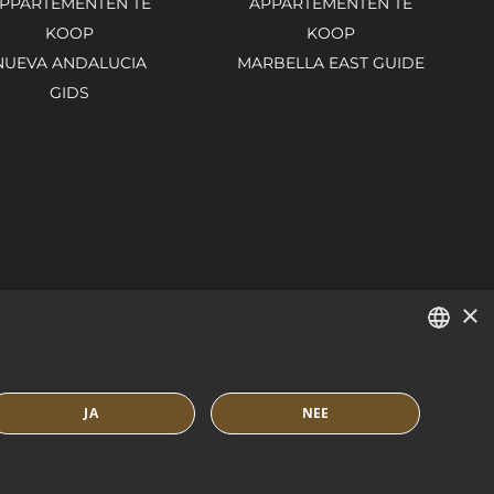
PPARTEMENTEN TE
APPARTEMENTEN TE
KOOP
KOOP
NUEVA ANDALUCIA
MARBELLA EAST GUIDE
GIDS
×
ENGLISH
JA
NEE
SPANISH
FRENCH
OKIEBELEID
BUILT BY INMOBA
DUTCH