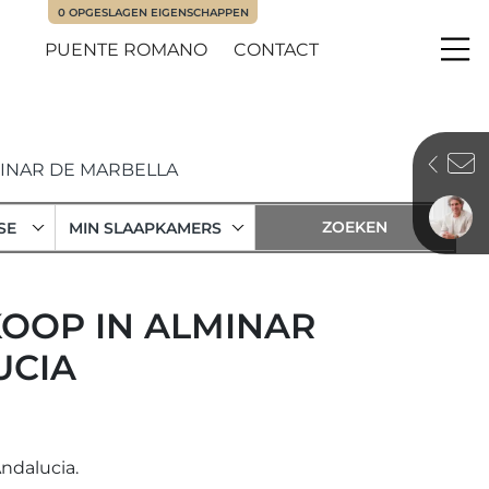
0
OPGESLAGEN EIGENSCHAPPEN
PUENTE ROMANO
CONTACT
Me
INAR DE MARBELLA
SE
MIN SLAAPKAMERS
KOOP IN ALMINAR
UCIA
ndalucia.