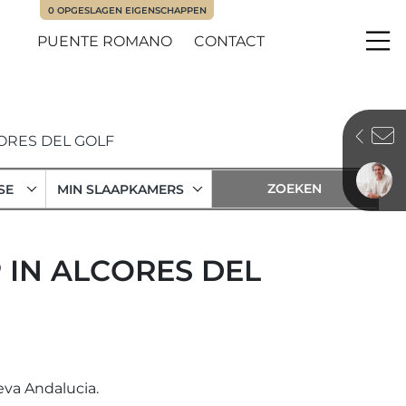
0
OPGESLAGEN EIGENSCHAPPEN
PUENTE ROMANO
CONTACT
Me
ORES DEL GOLF
SE
MIN SLAAPKAMERS
 IN ALCORES DEL
eva Andalucia.