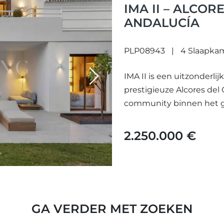
IMA II – ALCOR
ANDALUCÍA
PLP08943
4 Slaapka
IMA II is een uitzonderli
Next
prestigieuze Alcores del 
community binnen het gew
2.250.000 €
GA VERDER MET ZOEKEN