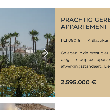
PRACHTIG GER
APPARTEMENT 
ALCORES DEL 
PLP09018
4 Slaapka
Gelegen in de prestigieuze
Next
elegante duplex appart
afwerkingsstandaard. De 
leefruimtes en een...
2.595.000 €