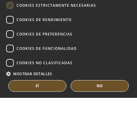
FRENCH
COOKIES ESTRICTAMENTE NECESARIAS
DUTCH
COOKIES DE RENDIMIENTO
MARBELLA EAST
VILLAS EN VENTA
COOKIES DE PREFERENCIAS
APARTAMENTOS EN VENTA
COOKIES DE FUNCIONALIDAD
MARBELLA EAST GUIDE
COOKIES NO CLASIFICADAS
MOSTRAR DETALLES
SÍ
NO
© COPYRIGHT 2008
PURE LIVING PROPERTIES
AVISO LEGAL
POLÍTICA DE PRIVACIDAD
POLÍTICA DE COOKIES
BUILT BY INMOBA