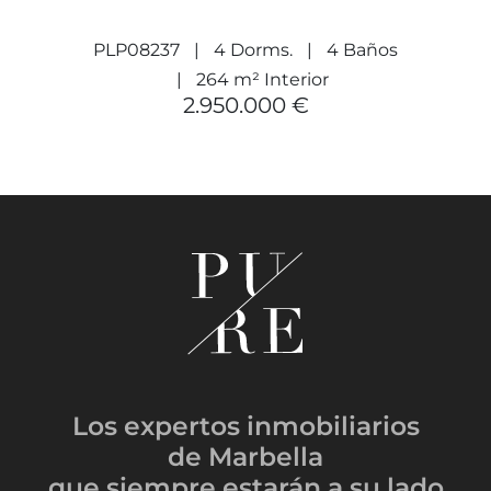
PLP08237
4 Dorms.
4 Baños
264 m² Interior
2.950.000 €
Los expertos inmobiliarios
de Marbella
que siempre estarán
a su lado