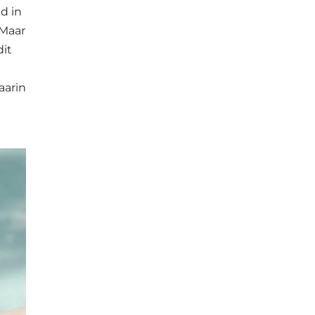
d in
 Maar
dit
aarin