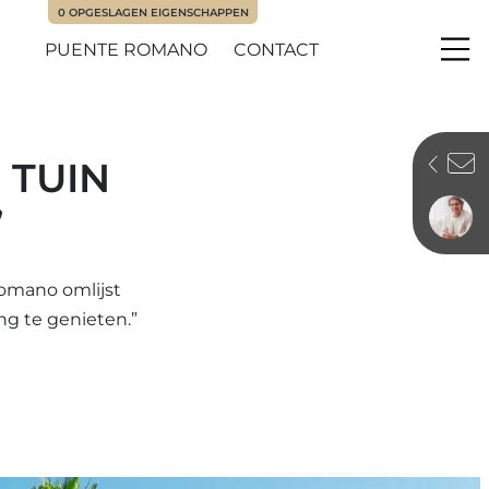
0
OPGESLAGEN EIGENSCHAPPEN
PUENTE ROMANO
CONTACT
Me
 TUIN
”
Romano omlijst
ng te genieten.”