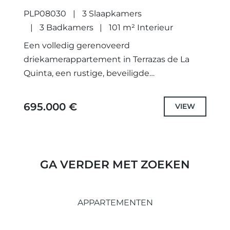
PLP08030
3 Slaapkamers
3 Badkamers
101 m² Interieur
Een volledig gerenoveerd
driekamerappartement in Terrazas de La
Quinta, een rustige, beveiligde
gemeenschap in La Quinta. Deze stijlvolle
woning biedt 101 m² bebouwde
695.000 €
VIEW
oppervlakte, inclusief 83 m² binnenruimte
en een...
GA VERDER MET ZOEKEN
APPARTEMENTEN