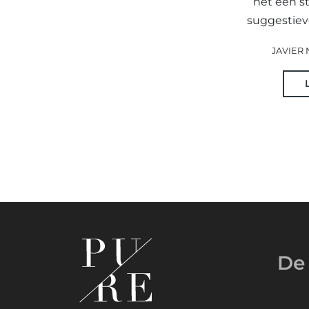
het een s
suggestieve
JAVIER N
De 