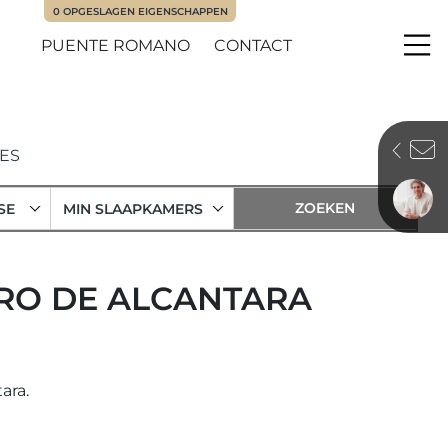
0
OPGESLAGEN EIGENSCHAPPEN
PUENTE ROMANO
CONTACT
Me
ES
SE
MIN SLAAPKAMERS
RO DE ALCANTARA
ara.