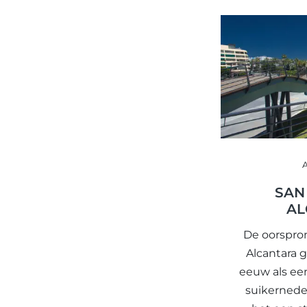
SAN
AL
De oorspro
Alcantara g
eeuw als ee
suikernede