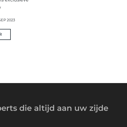
w
SEP 2023
R
erts
die altijd
aan uw zijde