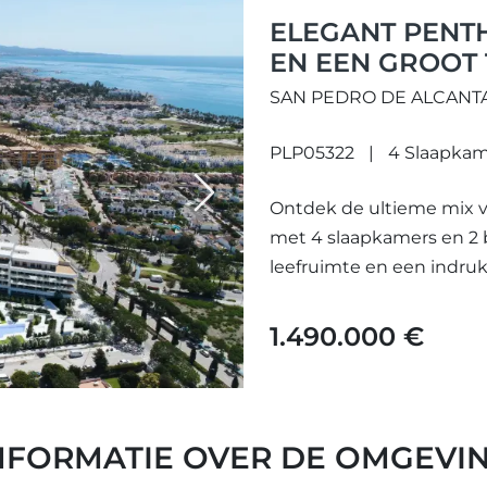
ELEGANT PENT
EN EEN GROOT 
PEDRO DE ALC
SAN PEDRO DE ALCANT
PLP05322
4 Slaapkam
Next
Ontdek de ultieme mix 
met 4 slaapkamers en 2
leefruimte en een indruk
1.490.000 €
NFORMATIE OVER DE OMGEVI