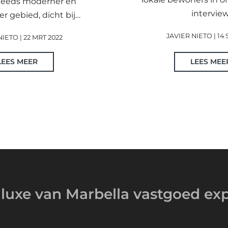
teeds moderner en
intervie
r gebied, dicht bij…
JAVIER NIETO | 14 
IETO | 22 MRT 2022
LEES MEER
LEES MEE
luxe van Marbella
vastgoed exp