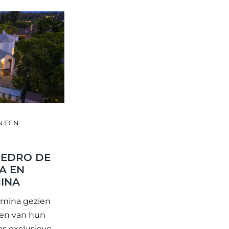
N EEN
PEDRO DE
A EN
INA
lmina gezien
een van hun
ns exclusieve