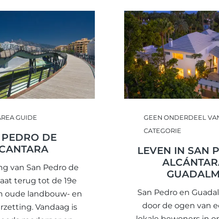
AREA GUIDE
GEEN ONDERDEEL VA
CATEGORIE
 PEDRO DE
CANTARA
LEVEN IN SAN 
ALCÁNTAR
ng van San Pedro de
GUADALM
aat terug tot de 19e
San Pedro en Guada
n oude landbouw- en
door de ogen van 
rzetting. Vandaag is
lokale bewoners in o