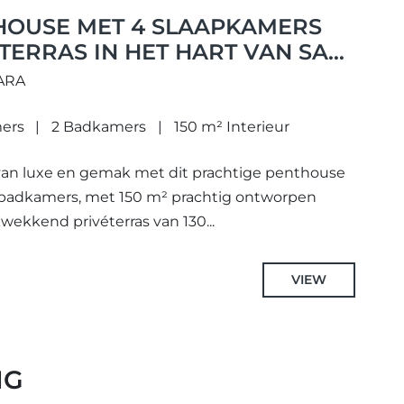
HOUSE MET 4 SLAAPKAMERS
TERRAS IN HET HART VAN SAN
ÁNTARA
ARA
ers
2 Badkamers
150 m² Interieur
van luxe en gemak met dit prachtige penthouse
 badkamers, met 150 m² prachtig ontworpen
wekkend privéterras van 130...
VIEW
NG