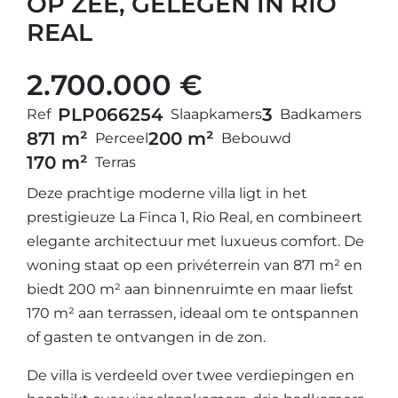
OP ZEE, GELEGEN IN RIO
REAL
2.700.000 €
PLP06625
4
3
Ref
Slaapkamers
Badkamers
871 m²
200 m²
Perceel
Bebouwd
170 m²
Terras
Deze prachtige moderne villa ligt in het
prestigieuze La Finca 1, Rio Real, en combineert
elegante architectuur met luxueus comfort. De
woning staat op een privéterrein van 871 m² en
biedt 200 m² aan binnenruimte en maar liefst
170 m² aan terrassen, ideaal om te ontspannen
of gasten te ontvangen in de zon.
De villa is verdeeld over twee verdiepingen en