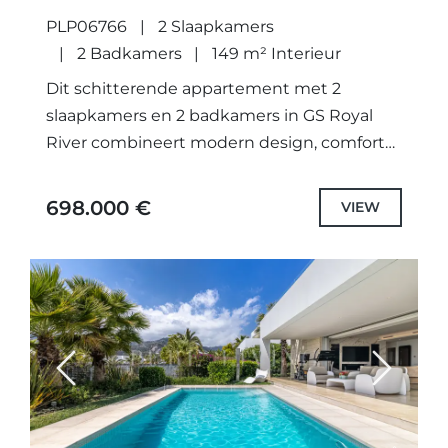
HET EXCLUSIEVE RIO REAL,
PLP06766
2 Slaapkamers
MARBELLA OOST.
2 Badkamers
149 m² Interieur
Dit schitterende appartement met 2
slaapkamers en 2 badkamers in GS Royal
River combineert modern design, comfort
en elegantie op een van de meest
exclusieve locaties van Marbella. Het
698.000 €
VIEW
appartement...
Previous
Next