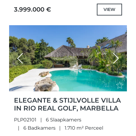
winkels en een ruime keuze aan
3.999.000 €
VIEW
restaurants...
Previous
Next
ELEGANTE & STIJLVOLLE VILLA
IN RIO REAL GOLF, MARBELLA
PLP02101
6 Slaapkamers
6 Badkamers
1.710 m² Perceel