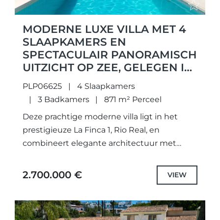
MODERNE LUXE VILLA MET 4
SLAAPKAMERS EN
SPECTACULAIR PANORAMISCH
UITZICHT OP ZEE, GELEGEN IN
RIO REAL
PLP06625
4 Slaapkamers
3 Badkamers
871 m² Perceel
Deze prachtige moderne villa ligt in het
prestigieuze La Finca 1, Rio Real, en
combineert elegante architectuur met
luxueus comfort. De woning staat op een
privéterrein van 871 m² en...
2.700.000 €
VIEW