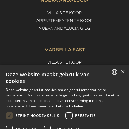
NUEVA ANDALUCÍA
VILLA'S TE KOOP
APPARTEMENTEN TE KOOP
NUEVA ANDALUCIA GIDS
MARBELLA EAST
VILLA'S TE KOOP
×
APPARTEMENTEN TE KOOP
Deze website maakt gebruik van
MARBELLA EAST GUIDE
cookies.
ENGLISH
Deze website gebruikt cookies om de gebruikerservaring te
verbeteren. Door onze website te gebruiken, gaat u akkoord met het
SPANISH
accepteren van alle cookies in overeenstemming met ons
cookiebeleid.
Lees meer over het Cookiebeleid
FRENCH
STRIKT NOODZAKELIJK
PRESTATIE
DUTCH