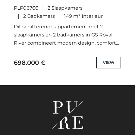
HET EXCLUSIEVE RIO REAL,
PLP06766
2 Slaapkamers
MARBELLA OOST.
2 Badkamers
149 m² Interieur
Dit schitterende appartement met 2
slaapkamers en 2 badkamers in GS Royal
River combineert modern design, comfort
en elegantie op een van de meest
exclusieve locaties van Marbella. Het
698.000 €
VIEW
appartement...