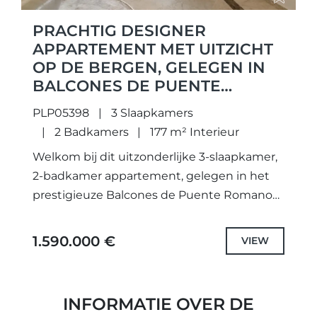
PRACHTIG DESIGNER
APPARTEMENT MET UITZICHT
OP DE BERGEN, GELEGEN IN
BALCONES DE PUENTE
ROMANO
PLP05398
3 Slaapkamers
2 Badkamers
177 m² Interieur
Welkom bij dit uitzonderlijke 3-slaapkamer,
2-badkamer appartement, gelegen in het
prestigieuze Balcones de Puente Romano
aan Marbella's gewilde Golden Mile. Gelegen
op de eerste verdieping van een gated
1.590.000 €
VIEW
community, deze...
INFORMATIE OVER DE