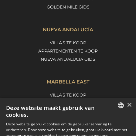
GOLDEN MILE GIDS
NUEVA ANDALUCÍA
VILLA'S TE KOOP
APPARTEMENTEN TE KOOP
NUEVA ANDALUCIA GIDS
MARBELLA EAST
VILLA'S TE KOOP
×
APPARTEMENTEN TE KOOP
Deze website maakt gebruik van
MARBELLA EAST GUIDE
cookies.
ENGLISH
Deze website gebruikt cookies om de gebruikerservaring te
verbeteren. Door onze website te gebruiken, gaat u akkoord met het
SPANISH
accepteren van alle cookies in overeenstemming met ons