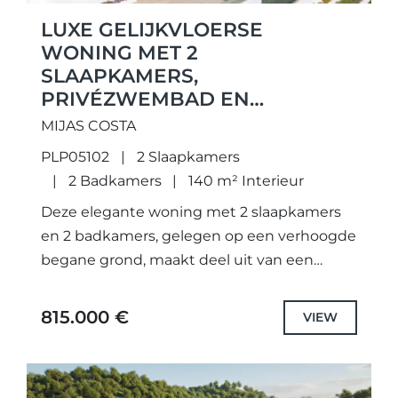
LUXE GELIJKVLOERSE
WONING MET 2
SLAAPKAMERS,
PRIVÉZWEMBAD EN
PANORAMISCH ZEEZICHT – LA
MIJAS COSTA
CALA DE MIJAS
PLP05102
2 Slaapkamers
2 Badkamers
140 m² Interieur
Deze elegante woning met 2 slaapkamers
en 2 badkamers, gelegen op een verhoogde
begane grond, maakt deel uit van een
exclusief boutique woonproject met slechts
16 woningen, ideaal gelegen in...
815.000 €
VIEW