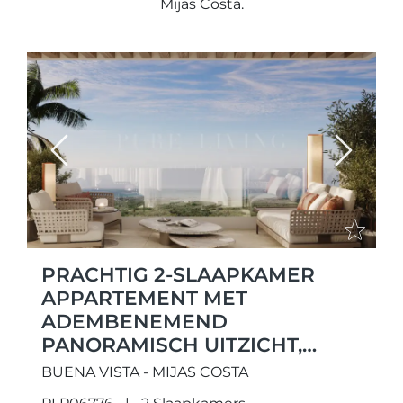
Mijas Costa.
Previous
Next
PRACHTIG 2-SLAAPKAMER
APPARTEMENT MET
ADEMBENEMEND
PANORAMISCH UITZICHT,
GELEGEN IN EMERALD VIEW
BUENA VISTA - MIJAS COSTA
CLUB RESIDENCES IN