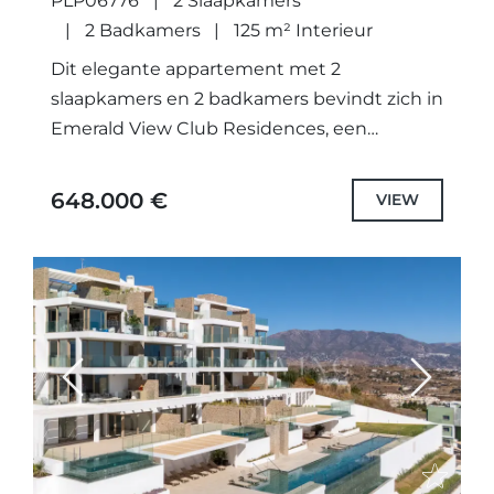
PLP06776
2 Slaapkamers
BUENAVISTA.
2 Badkamers
125 m² Interieur
Dit elegante appartement met 2
slaapkamers en 2 badkamers bevindt zich in
Emerald View Club Residences, een
exclusieve gemeenschap op een heuvel in
de rustige hoogten van Mijas, op slechts...
648.000 €
VIEW
Previous
Next