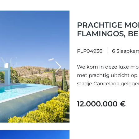
PRACHTIGE MOD
FLAMINGOS, B
LUXE EN UITZI
PLP04936
6 Slaapka
Welkom in deze luxe mode
Next
met prachtig uitzicht op
stadje Cancelada gelegen, 
12.000.000 €