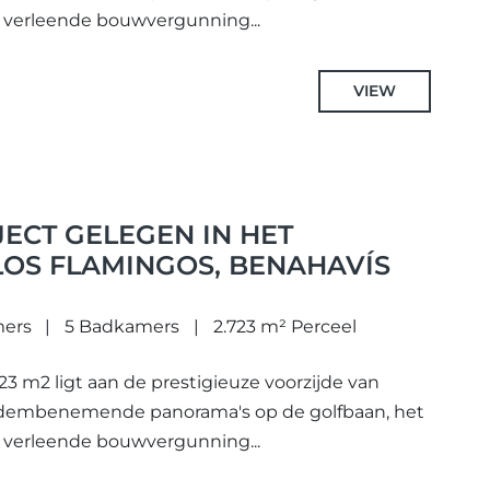
 verleende bouwvergunning...
VIEW
ECT GELEGEN IN HET
LOS FLAMINGOS, BENAHAVÍS
mers
5 Badkamers
2.723 m² Perceel
723 m2 ligt aan de prestigieuze voorzijde van
 adembenemende panorama's op de golfbaan, het
 verleende bouwvergunning...