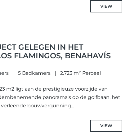
VIEW
ECT GELEGEN IN HET
LOS FLAMINGOS, BENAHAVÍS
mers
5 Badkamers
2.723 m² Perceel
723 m2 ligt aan de prestigieuze voorzijde van
 adembenemende panorama's op de golfbaan, het
 verleende bouwvergunning...
VIEW