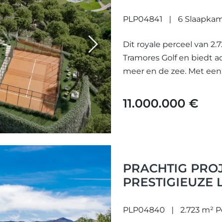
PLP04841
6 Slaapka
Dit royale perceel van 2.
Next
Tramores Golf en biedt
meer en de zee. Met een
11.000.000 €
PRACHTIG PROJ
PRESTIGIEUZE 
PLP04840
2.723 m² P