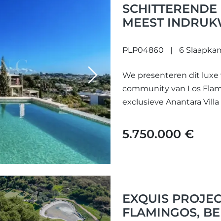
SCHITTERENDE 
MEEST INDRU
UITZICHT OP ZE
PRESTIGIEUZE 
PLP04860
6 Slaapka
BENAHAVÍS
We presenteren dit luxe v
Next
community van Los Flam
exclusieve Anantara Villa
5.750.000 €
EXQUIS PROJEC
FLAMINGOS, B