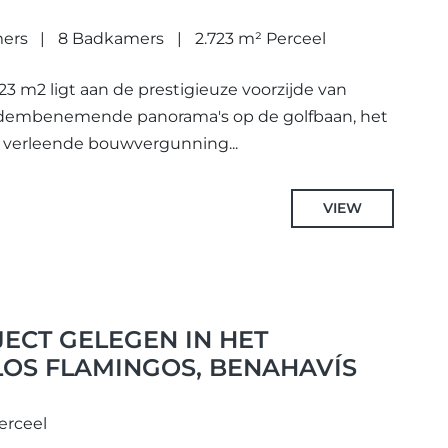
mers
8 Badkamers
2.723 m² Perceel
723 m2 ligt aan de prestigieuze voorzijde van
 adembenemende panorama's op de golfbaan, het
 verleende bouwvergunning...
VIEW
ECT GELEGEN IN HET
LOS FLAMINGOS, BENAHAVÍS
erceel