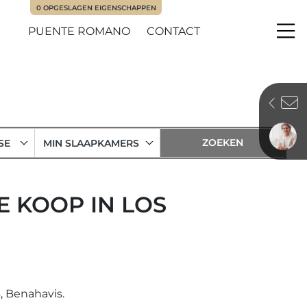
0
OPGESLAGEN EIGENSCHAPPEN
PUENTE ROMANO
CONTACT
Me
SE
MIN SLAAPKAMERS
E KOOP IN LOS
, Benahavis.