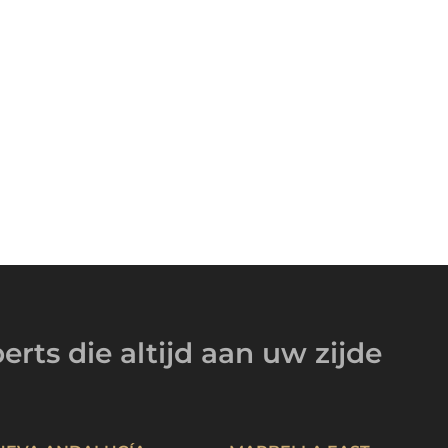
erts
die altijd
aan uw zijde