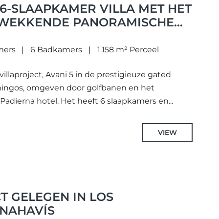
6-SLAAPKAMER VILLA MET HET
KWEKKENDE PANORAMISCHE
E, GELEGEN IN DE
WIJK LOS FLAMINGOS,
mers
6 Badkamers
1.158 m² Perceel
illaproject, Avani 5 in de prestigieuze gated
ingos, omgeven door golfbanen en het
 Padierna hotel. Het heeft 6 slaapkamers en...
VIEW
T GELEGEN IN LOS
ENAHAVÍS