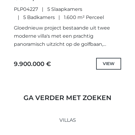
PLP04227
5 Slaapkamers
5 Badkamers
1.600 m² Perceel
Gloednieuw project bestaande uit twee
moderne villa's met een prachtig
panoramisch uitzicht op de golfbaan,
gelegen op minder dan vijftien minuten
rijden van Puerto Banus en minder dan tien
9.900.000 €
VIEW
minuten...
GA VERDER MET ZOEKEN
VILLAS