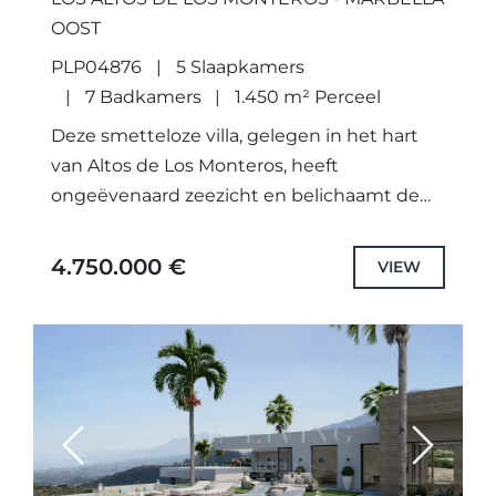
OOST
PLP04876
5 Slaapkamers
7 Badkamers
1.450 m² Perceel
Deze smetteloze villa, gelegen in het hart
van Altos de Los Monteros, heeft
ongeëvenaard zeezicht en belichaamt de
belichaming van luxe wonen in Marbella.De
villa heeft 5 slaapkamers, 7 badkamers,...
4.750.000 €
VIEW
Previous
Next