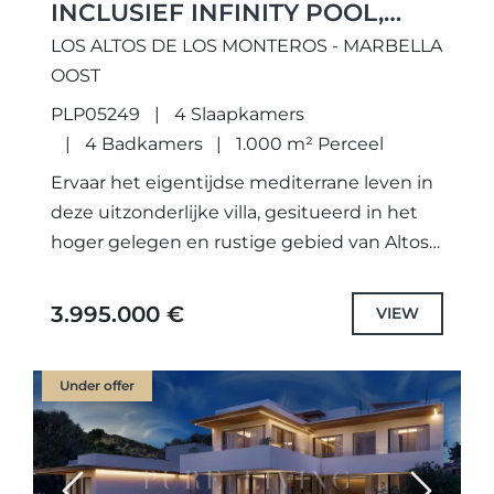
INCLUSIEF INFINITY POOL,
GELEGEN IN ALTOS DE LOS
LOS ALTOS DE LOS MONTEROS - MARBELLA
MONTEROS, OOST-MARBELLA
OOST
PLP05249
4 Slaapkamers
4 Badkamers
1.000 m² Perceel
Ervaar het eigentijdse mediterrane leven in
deze uitzonderlijke villa, gesitueerd in het
hoger gelegen en rustige gebied van Altos
de Los Monteros, Oost-Marbella. Deze
woning combineert moderne architectuur
3.995.000 €
VIEW
met spectaculaire...
Under offer