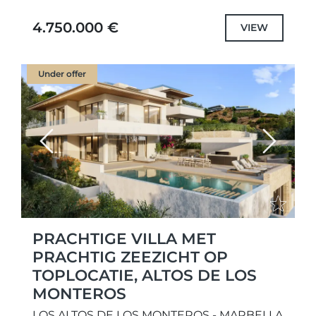
auto's, aangevuld met een prachtig
overloopzwembad van 58 m². Deze
4.750.000 €
VIEW
uitzonderlijke...
Under offer
Previous
Next
PRACHTIGE VILLA MET
PRACHTIG ZEEZICHT OP
TOPLOCATIE, ALTOS DE LOS
MONTEROS
LOS ALTOS DE LOS MONTEROS - MARBELLA