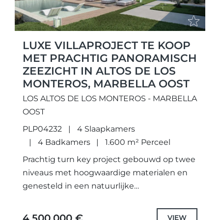
LUXE VILLAPROJECT TE KOOP
MET PRACHTIG PANORAMISCH
ZEEZICHT IN ALTOS DE LOS
MONTEROS, MARBELLA OOST
LOS ALTOS DE LOS MONTEROS - MARBELLA
OOST
PLP04232
4 Slaapkamers
4 Badkamers
1.600 m² Perceel
Prachtig turn key project gebouwd op twee
niveaus met hoogwaardige materialen en
genesteld in een natuurlijke
heuvelomgeving van Altos de los Monteros.
De villa geniet van een bevoorrechte
4.500.000 €
VIEW