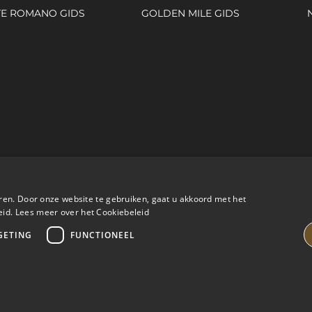
E ROMANO GIDS
GOLDEN MILE GIDS
ren. Door onze website te gebruiken, gaat u akkoord met het
eid.
Lees meer over het Cookiebeleid
GETING
FUNCTIONEEL
ING PROPERTIES
JURIDISCH ADVIES
PRIVACYBELEID
CO