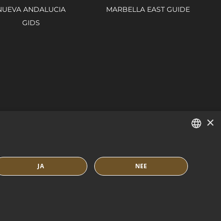
NUEVA ANDALUCIA
MARBELLA EAST GUIDE
GIDS
×
ENGLISH
JA
NEE
SPANISH
FRENCH
OKIEBELEID
BUILT BY INMOBA
DUTCH