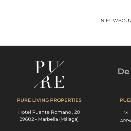
NIEUWBOU
De 
PURE LIVING PROPERTIES
PUE
Hotel Puente Romano , 20
VI
29602 - Marbella (Málaga)
APPA