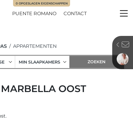
0
OPGESLAGEN EIGENSCHAPPEN
PUENTE ROMANO
CONTACT
Me
PAS
APPARTEMENTEN
SE
MIN SLAAPKAMERS
, MARBELLA OOST
st.