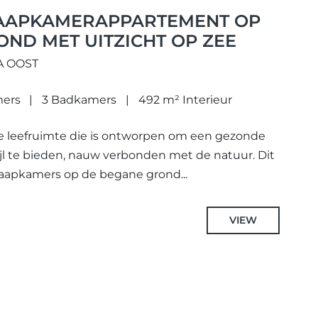
LAAPKAMERAPPARTEMENT OP
ND MET UITZICHT OP ZEE
A OOST
mers
3 Badkamers
492 m² Interieur
e leefruimte die is ontworpen om een gezonde
jl te bieden, nauw verbonden met de natuur. Dit
aapkamers op de begane grond...
VIEW