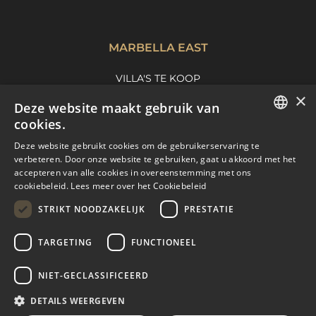
MARBELLA EAST
VILLA'S TE KOOP
×
APPARTEMENTEN TE KOOP
Deze website maakt gebruik van
MARBELLA EAST GUIDE
cookies.
ENGLISH
Deze website gebruikt cookies om de gebruikerservaring te
verbeteren. Door onze website te gebruiken, gaat u akkoord met het
SPANISH
accepteren van alle cookies in overeenstemming met ons
cookiebeleid.
Lees meer over het Cookiebeleid
FRENCH
STRIKT NOODZAKELIJK
PRESTATIE
DUTCH
TARGETING
FUNCTIONEEL
© COPYRIGHT 2008
PURE LIVING PROPERTIES
NIET-GECLASSIFICEERD
JURIDISCH ADVIES
PRIVACYBELEID
DETAILS WEERGEVEN
COOKIEBELEID
BUILT BY INMOBA