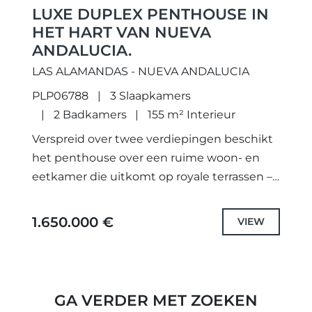
LUXE DUPLEX PENTHOUSE IN
HET HART VAN NUEVA
ANDALUCIA.
LAS ALAMANDAS - NUEVA ANDALUCIA
PLP06788
3 Slaapkamers
2 Badkamers
155 m² Interieur
Verspreid over twee verdiepingen beschikt
het penthouse over een ruime woon- en
eetkamer die uitkomt op royale terrassen –
ideaal om te ontspannen of te entertainen
terwijl u geniet van...
1.650.000 €
VIEW
GA VERDER MET ZOEKEN