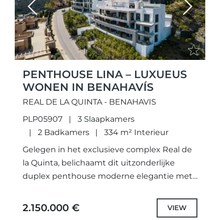
Previous
Next
PENTHOUSE LINA – LUXUEUS
WONEN IN BENAHAVÍS
REAL DE LA QUINTA - BENAHAVIS
PLP05907
3 Slaapkamers
2 Badkamers
334 m² Interieur
Gelegen in het exclusieve complex Real de
la Quinta, belichaamt dit uitzonderlijke
duplex penthouse moderne elegantie met
een adembenemend panoramisch uitzicht
op de Middellandse Zee, golfbanen en
2.150.000 €
VIEW
omliggende bergen.De woning...