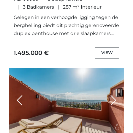
GEWILDE GEBIED LA QUINTA,
3 Badkamers
287 m² Interieur
BENAHAVÍS
Gelegen in een verhoogde ligging tegen de
berghelling biedt dit prachtig gerenoveerde
duplex penthouse met drie slaapkamers
een uitzonderlijke combinatie van
eigentijds design, royaal buitenleven en
1.495.000 €
VIEW
adembenemende panoramische uitzichten
over...
Previous
Next