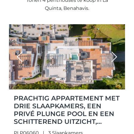
Tonen 4 penthouses te koop in La
Quinta, Benahavis.
Previous
Next
PRACHTIG APPARTEMENT MET
DRIE SLAAPKAMERS, EEN
PRIVÉ PLUNGE POOL EN EEN
SCHITTEREND UITZICHT,
IDEAAL GELEGEN IN HET
PLP06060
3 Slaapkamers