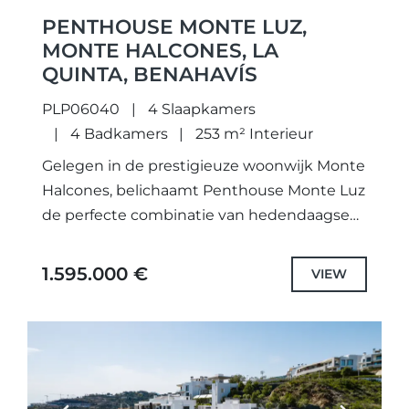
PENTHOUSE MONTE LUZ,
MONTE HALCONES, LA
QUINTA, BENAHAVÍS
PLP06040
4 Slaapkamers
4 Badkamers
253 m² Interieur
Gelegen in de prestigieuze woonwijk Monte
Halcones, belichaamt Penthouse Monte Luz
de perfecte combinatie van hedendaagse
elegantie en de verfijnde mediterrane
levensstijl. Dit uitzonderlijke duplex
1.595.000 €
VIEW
penthouse geniet van een verhoogde...