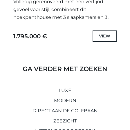
Volledig gerenoveerd met een verfijnd
gevoel voor stijl, combineert dit
hoekpenthouse met 3 slaapkamers en 3
badkamers modern Scandinavisch design
met panoramisch uitzicht op de
1.795.000 €
VIEW
Middellandse Zee. Verspreid over twee...
GA VERDER MET ZOEKEN
LUXE
MODERN
DIRECT AAN DE GOLFBAAN
ZEEZICHT