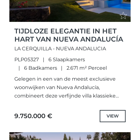
TIJDLOZE ELEGANT IE IN HET
HART VAN NUEVA ANDALUCÍA
LA CERQUILLA - NUEVA ANDALUCIA
PLP05327
6 Slaapkamers
6 Badkamers
2.671 m² Perceel
Gelegen in een van de meest exclusieve
woonwijken van Nueva Andalucía,
combineert deze verfijnde villa klassieke
architectuur met hedendaags
interieurdesign en een indeling die
9.750.000 €
VIEW
optimaal inspeelt op het uitzonderlijke
klimaat...