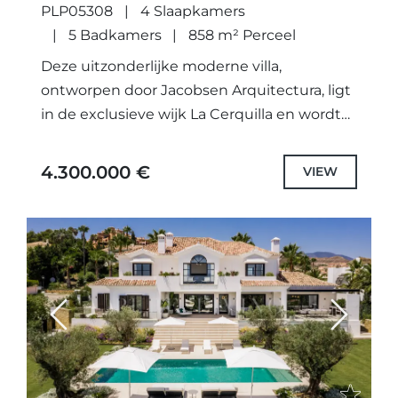
PLP05308
4 Slaapkamers
5 Badkamers
858 m² Perceel
Deze uitzonderlijke moderne villa,
ontworpen door Jacobsen Arquitectura, ligt
in de exclusieve wijk La Cerquilla en wordt
momenteel gebouwd. Het belooft een
naadloze mix van hedendaagse elegantie
4.300.000 €
VIEW
en natuurlijke schoonheid....
Previous
Next