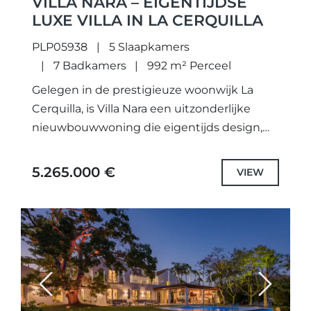
VILLA NARA – EIGENTIJDSE
LUXE VILLA IN LA CERQUILLA
PLP05938
5 Slaapkamers
7 Badkamers
992 m² Perceel
Gelegen in de prestigieuze woonwijk La
Cerquilla, is Villa Nara een uitzonderlijke
nieuwbouwwoning die eigentijds design,
luxe en privacy perfect combineert in een
van de meest gewilde gebieden van
5.265.000 €
VIEW
Marbella....
Previous
Next