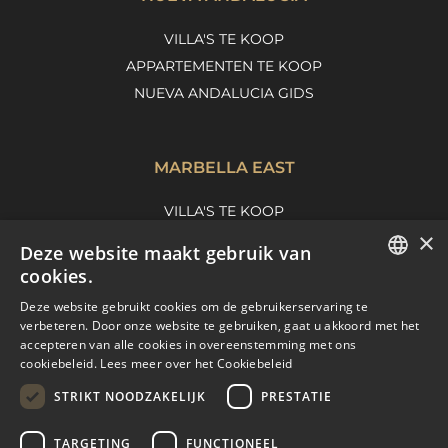
VILLA'S TE KOOP
APPARTEMENTEN TE KOOP
NUEVA ANDALUCIA GIDS
MARBELLA EAST
VILLA'S TE KOOP
×
APPARTEMENTEN TE KOOP
Deze website maakt gebruik van
MARBELLA EAST GUIDE
cookies.
ENGLISH
Deze website gebruikt cookies om de gebruikerservaring te
verbeteren. Door onze website te gebruiken, gaat u akkoord met het
SPANISH
accepteren van alle cookies in overeenstemming met ons
cookiebeleid.
Lees meer over het Cookiebeleid
FRENCH
STRIKT NOODZAKELIJK
PRESTATIE
DUTCH
TARGETING
FUNCTIONEEL