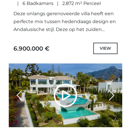
6 Badkamers
2.872 m² Perceel
Deze onlangs gerenoveerde villa heeft een
perfecte mix tussen hedendaags design en
Andalusische stijl. Deze op het zuiden
gelegen villa ligt in de gewilde woonwijk La
Cerquilla in Nueva Andalusië...
6.900.000 €
VIEW
Previous
Next