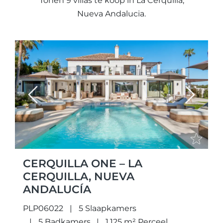
Tonen 9 villas te koop in La Cerquilla,
Nueva Andalucia.
Previous
Next
CERQUILLA ONE – LA
CERQUILLA, NUEVA
ANDALUCÍA
PLP06022
5 Slaapkamers
5 Badkamers
1.125 m² Perceel