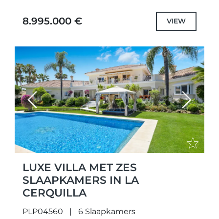
elegantie, prachtig aangevuld met moderne
Balinese accenten. Deze uitzonderlijke
8.995.000 €
VIEW
woning, gelegen op...
Previous
Next
LUXE VILLA MET ZES
SLAAPKAMERS IN LA
CERQUILLA
PLP04560
6 Slaapkamers