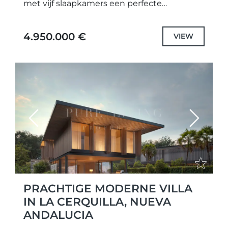
met vijf slaapkamers een perfecte
combinatie van eigentijds design, modern
comfort en functionele elegantie. De
4.950.000 €
VIEW
woning...
Previous
Next
PRACHTIGE MODERNE VILLA
IN LA CERQUILLA, NUEVA
ANDALUCIA