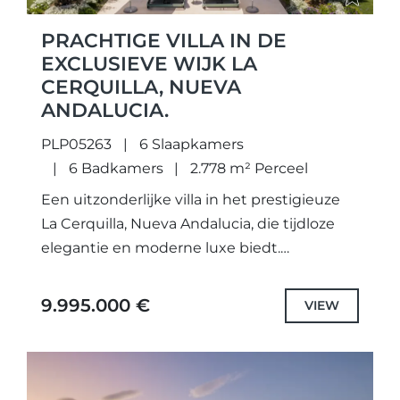
PRACHTIGE VILLA IN DE
EXCLUSIEVE WIJK LA
CERQUILLA, NUEVA
ANDALUCIA.
PLP05263
6 Slaapkamers
6 Badkamers
2.778 m² Perceel
Een uitzonderlijke villa in het prestigieuze
La Cerquilla, Nueva Andalucia, die tijdloze
elegantie en moderne luxe biedt.
Recentelijk gerenoveerd volgens de
hoogste normen, geniet het van een
9.995.000 €
VIEW
toplocatie met panoramisch...