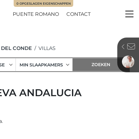
0
OPGESLAGEN EIGENSCHAPPEN
PUENTE ROMANO
CONTACT
Me
 DEL CONDE
VILLAS
SE
MIN SLAAPKAMERS
UEVA ANDALUCIA
a.