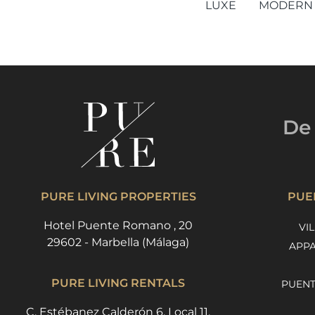
LUXE
MODERN
De 
PURE LIVING PROPERTIES
PUE
Hotel Puente Romano , 20
VI
29602 - Marbella (Málaga)
APPA
PURE LIVING RENTALS
PUENT
C. Estébanez Calderón 6, Local 11.