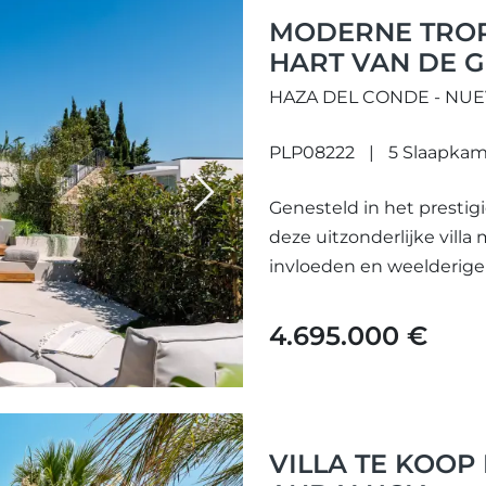
MODERNE TROPI
HART VAN DE G
ANDALUCÍA
HAZA DEL CONDE - NU
PLP08222
5 Slaapkam
Next
Genesteld in het prestig
deze uitzonderlijke vill
invloeden en weelderige
gerenoveerd in 2025, biedt 
4.695.000 €
VILLA TE KOOP