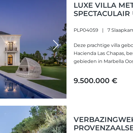
LUXE VILLA ME
SPECTACULAIR 
CHAPAS, MARBE
PLP04059
7 Slaapka
Deze prachtige villa geb
Next
Hacienda Las Chapas, b
gebieden in Marbella Oos
9.500.000 €
VERBAZINGWE
PROVENZAALSE 