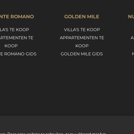
NTE ROMANO
GOLDEN MILE
N
LLA'S TE KOOP
VILLA'S TE KOOP
RTEMENTEN TE
APPARTEMENTEN TE
A
KOOP
KOOP
E ROMANO GIDS
GOLDEN MILE GIDS
ren. Door onze website te gebruiken, gaat u akkoord met het