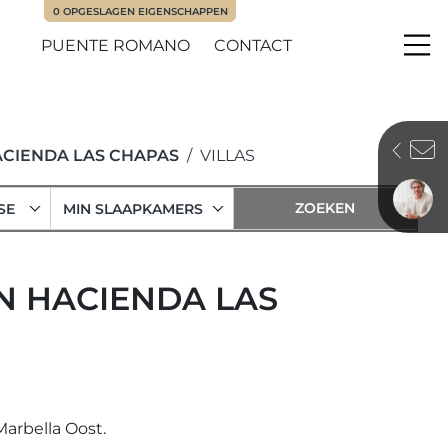
0
OPGESLAGEN EIGENSCHAPPEN
PUENTE ROMANO
CONTACT
Me
CIENDA LAS CHAPAS
VILLAS
SE
MIN SLAAPKAMERS
IN HACIENDA LAS
Marbella Oost.