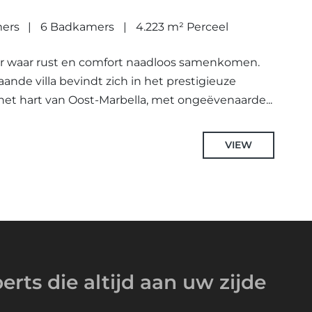
mers
6 Badkamers
4.223 m² Perceel
voor waar rust en comfort naadloos samenkomen.
taande villa bevindt zich in het prestigieuze
het hart van Oost-Marbella, met ongeëvenaarde...
VIEW
erts
die altijd
aan uw zijde