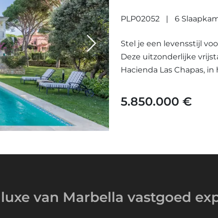
CHAPAS
PLP02052
6 Slaapka
Stel je een levensstijl 
Next
Deze uitzonderlijke vrijs
Hacienda Las Chapas, in 
5.850.000 €
luxe van Marbella
vastgoed exp