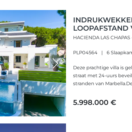
INDRUKWEKKEN
LOOPAFSTAND 
HACIENDA LAS CHAPAS 
PLP04564
6 Slaapka
Next
Deze prachtige villa is g
straat met 24-uurs bevei
stranden van Marbella.De v
5.998.000 €