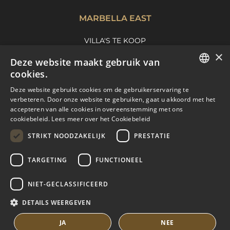
MARBELLA EAST
VILLA'S TE KOOP
×
APPARTEMENTEN TE KOOP
Deze website maakt gebruik van
MARBELLA EAST GUIDE
cookies.
ENGLISH
Deze website gebruikt cookies om de gebruikerservaring te
verbeteren. Door onze website te gebruiken, gaat u akkoord met het
SPANISH
accepteren van alle cookies in overeenstemming met ons
cookiebeleid.
Lees meer over het Cookiebeleid
FRENCH
STRIKT NOODZAKELIJK
PRESTATIE
DUTCH
TARGETING
FUNCTIONEEL
© COPYRIGHT 2008
PURE LIVING PROPERTIES
NIET-GECLASSIFICEERD
JURIDISCH ADVIES
PRIVACYBELEID
DETAILS WEERGEVEN
COOKIEBELEID
BUILT BY INMOBA
JA
NEE