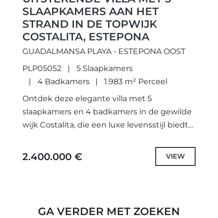
SLAAPKAMERS AAN HET
STRAND IN DE TOPWIJK
COSTALITA, ESTEPONA
GUADALMANSA PLAYA - ESTEPONA OOST
PLP05052
5 Slaapkamers
4 Badkamers
1.983 m² Perceel
Ontdek deze elegante villa met 5
slaapkamers en 4 badkamers in de gewilde
wijk Costalita, die een luxe levensstijl biedt
op een steenworp afstand van het strand.
Deze twee verdiepingen...
2.400.000 €
VIEW
GA VERDER MET ZOEKEN