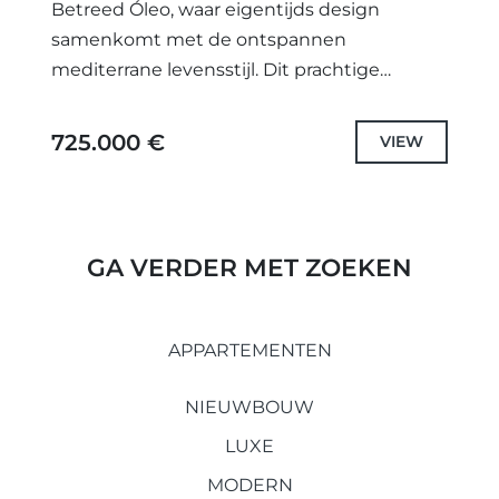
Betreed Óleo, waar eigentijds design
samenkomt met de ontspannen
mediterrane levensstijl. Dit prachtige
appartement met 2 slaapkamers en 2
badkamers biedt ruime leefruimtes, twee
725.000 €
VIEW
moderne badkamers en een royaal terras...
GA VERDER MET ZOEKEN
APPARTEMENTEN
NIEUWBOUW
LUXE
MODERN