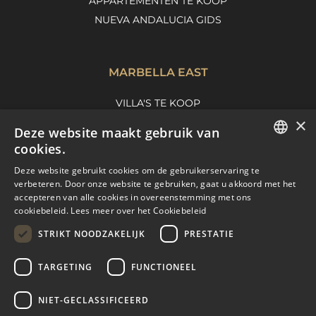
APPARTEMENTEN TE KOOP
NUEVA ANDALUCIA GIDS
MARBELLA EAST
VILLA'S TE KOOP
×
APPARTEMENTEN TE KOOP
Deze website maakt gebruik van
MARBELLA EAST GUIDE
cookies.
ENGLISH
Deze website gebruikt cookies om de gebruikerservaring te
verbeteren. Door onze website te gebruiken, gaat u akkoord met het
SPANISH
accepteren van alle cookies in overeenstemming met ons
cookiebeleid.
Lees meer over het Cookiebeleid
FRENCH
STRIKT NOODZAKELIJK
PRESTATIE
DUTCH
TARGETING
FUNCTIONEEL
© COPYRIGHT 2008
PURE LIVING PROPERTIES
NIET-GECLASSIFICEERD