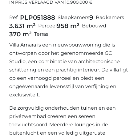
IN PRIJS VERLAAGD VAN 10.900.000 €
PLP05188
8
9
Ref
Slaapkamers
Badkamers
3.631 m²
958 m²
Perceel
Bebouwd
370 m²
Terras
Villa Amara is een nieuwbouwwoning die is
ontworpen door het gerenommeerde GC
Studio, een combinatie van architectonische
schittering en een prachtig interieur. De villa ligt
op een verhoogd perceel en biedt een
ongeëvenaarde levensstijl van verfijning en
exclusiviteit.
De zorgvuldig onderhouden tuinen en een
privézwembad creëren een sereen
toevluchtsoord. Meerdere lounges in de
buitenlucht en een volledig uitgeruste