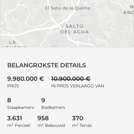
BELANGRIJKSTE DETAILS
9.980.000 €
10.900.000 €
PRIJS
IN PRIJS VERLAAGD VAN
8
9
Slaapkamers
Badkamers
3.631
958
370
m² Perceel
m² Bebouwd
m² Terras