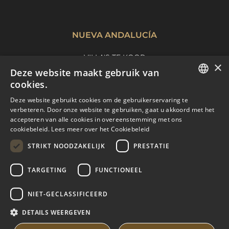
NUEVA ANDALUCÍA
VILLA'S TE KOOP
×
Deze website maakt gebruik van
APPARTEMENTEN TE KOOP
cookies.
NUEVA ANDALUCIA GIDS
ENGLISH
Deze website gebruikt cookies om de gebruikerservaring te
verbeteren. Door onze website te gebruiken, gaat u akkoord met het
SPANISH
accepteren van alle cookies in overeenstemming met ons
MARBELLA EAST
cookiebeleid.
Lees meer over het Cookiebeleid
FRENCH
VILLA'S TE KOOP
STRIKT NOODZAKELIJK
PRESTATIE
DUTCH
APPARTEMENTEN TE KOOP
TARGETING
FUNCTIONEEL
MARBELLA EAST GUIDE
NIET-GECLASSIFICEERD
DETAILS WEERGEVEN