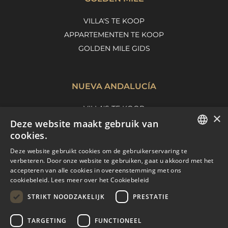
VILLA'S TE KOOP
APPARTEMENTEN TE KOOP
GOLDEN MILE GIDS
NUEVA ANDALUCÍA
VILLA'S TE KOOP
×
Deze website maakt gebruik van
APPARTEMENTEN TE KOOP
cookies.
NUEVA ANDALUCIA GIDS
ENGLISH
Deze website gebruikt cookies om de gebruikerservaring te
verbeteren. Door onze website te gebruiken, gaat u akkoord met het
SPANISH
accepteren van alle cookies in overeenstemming met ons
MARBELLA EAST
cookiebeleid.
Lees meer over het Cookiebeleid
FRENCH
VILLA'S TE KOOP
STRIKT NOODZAKELIJK
PRESTATIE
DUTCH
APPARTEMENTEN TE KOOP
TARGETING
FUNCTIONEEL
MARBELLA EAST GUIDE