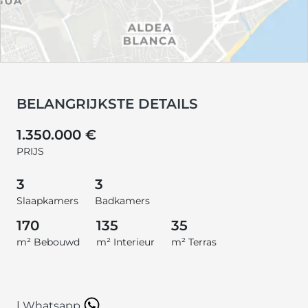
BELANGRIJKSTE DETAILS
1.350.000 €
PRIJS
3
3
Slaapkamers
Badkamers
170
135
35
m² Bebouwd
m² Interieur
m² Terras
|
Whatsapp