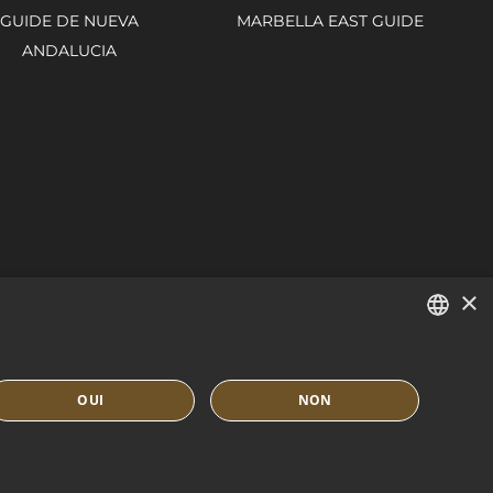
GUIDE DE NUEVA
MARBELLA EAST GUIDE
ANDALUCIA
×
ENGLISH
OUI
NON
SPANISH
IDENTIALITÉ
POLITIQUE DE COOKIES
FRENCH
DUTCH