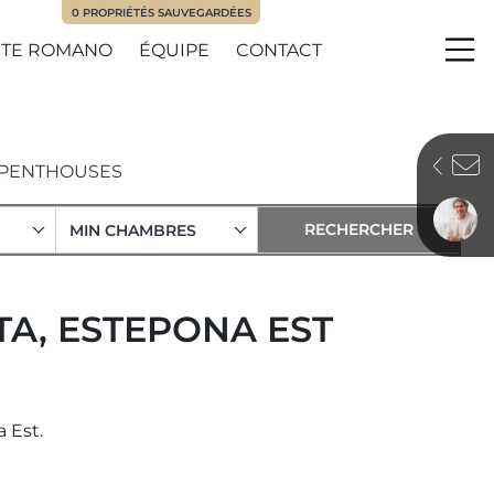
0
PROPRIÉTÉS SAUVEGARDÉES
TE ROMANO
ÉQUIPE
CONTACT
Me
PENTHOUSES
MIN CHAMBRES
TA, ESTEPONA EST
 Est.