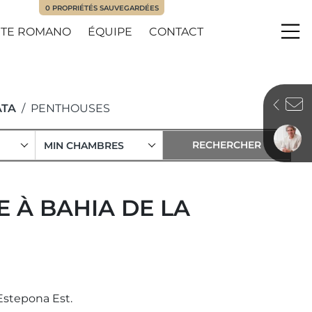
0
PROPRIÉTÉS SAUVEGARDÉES
TE ROMANO
ÉQUIPE
CONTACT
Me
ATA
PENTHOUSES
MIN CHAMBRES
 À BAHIA DE LA
Estepona Est.