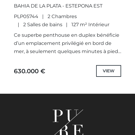
BAHIA DE LA PLATA - ESTEPONA EST
PLP05744
2 Chambres
2 Salles de bains
127 m² Intérieur
Ce superbe penthouse en duplex bénéficie
d’un emplacement privilégié en bord de
mer, à seulement quelques minutes à pied
du centre d’Estepona. Orienté plein sud et
offrant de magnifiques vues...
630.000 €
VIEW