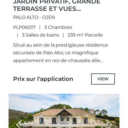
JARDIN PRIVATIF, GRANDE
TERRASSE ET VUES
IMPRENABLES SUR LA MER
PALO ALTO - OJEN
PLP06017
3 Chambres
3 Salles de bains
239 m² Parcelle
Situé au sein de la prestigieuse résidence
sécurisée de Palo Alto, ce magnifique
appartement en rez-de-chaussée allie
design contemporain, finitions haut de
gamme et cadre de vie
Prix sur l'application
VIEW
exceptionnel.Vendue entièrement
meublée,...