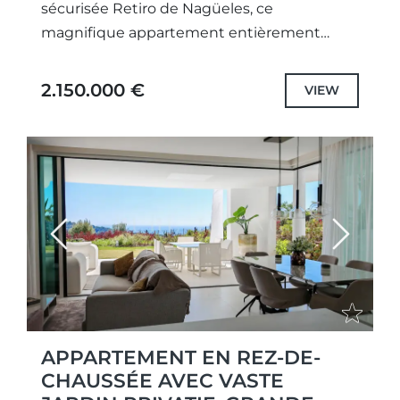
sécurisée Retiro de Nagüeles, ce
magnifique appartement entièrement
rénové allie élégance contemporaine et art
de vivre méditerranéen. Bénéficiant d'une
2.150.000 €
VIEW
orientation plein sud et...
Previous
Next
APPARTEMENT EN REZ-DE-
CHAUSSÉE AVEC VASTE