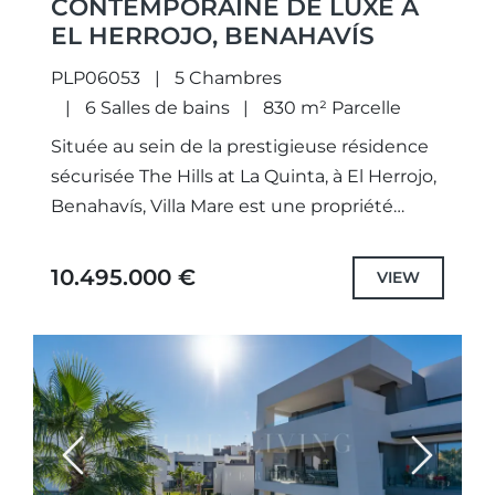
CONTEMPORAINE DE LUXE À
EL HERROJO, BENAHAVÍS
PLP06053
5 Chambres
6 Salles de bains
830 m² Parcelle
Située au sein de la prestigieuse résidence
sécurisée The Hills at La Quinta, à El Herrojo,
Benahavís, Villa Mare est une propriété
contemporaine d'exception qui allie une
architecture audacieuse, un...
10.495.000 €
VIEW
Previous
Next