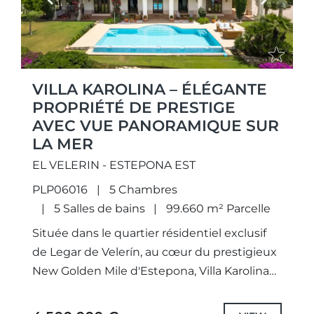
Previous
Next
VILLA KAROLINA – ÉLÉGANTE
PROPRIÉTÉ DE PRESTIGE
AVEC VUE PANORAMIQUE SUR
LA MER
EL VELERIN - ESTEPONA EST
PLP06016
5 Chambres
5 Salles de bains
99.660 m² Parcelle
Située dans le quartier résidentiel exclusif
de Legar de Velerín, au cœur du prestigieux
New Golden Mile d'Estepona, Villa Karolina
est une propriété d'exception qui allie une
architecture intemporelle, des...