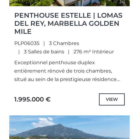
PENTHOUSE ESTELLE | LOMAS
DEL REY, MARBELLA GOLDEN
MILE
PLP06035
3 Chambres
3 Salles de bains
276 m² Intérieur
Exceptionnel penthouse duplex
entièrement rénové de trois chambres,
situé au sein de la prestigieuse résidence
sécurisée de Lomas del Rey, sur la très
exclusive Golden Mile de Marbella.Offrant
1.995.000 €
VIEW
une surface...