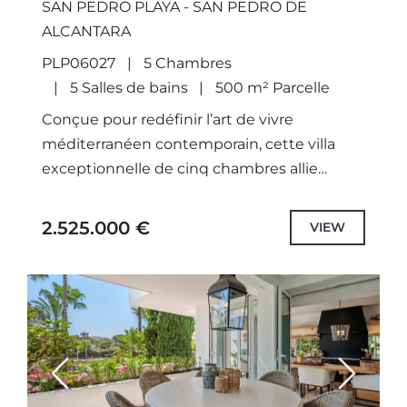
SAN PEDRO PLAYA - SAN PEDRO DE
ALCANTARA
PLP06027
5 Chambres
5 Salles de bains
500 m² Parcelle
Conçue pour redéfinir l’art de vivre
méditerranéen contemporain, cette villa
exceptionnelle de cinq chambres allie
harmonieusement architecture avant-
gardiste, intérieurs raffinés et vues
2.525.000 €
VIEW
panoramiques à couper le souffle dans l’un
des...
Previous
Next