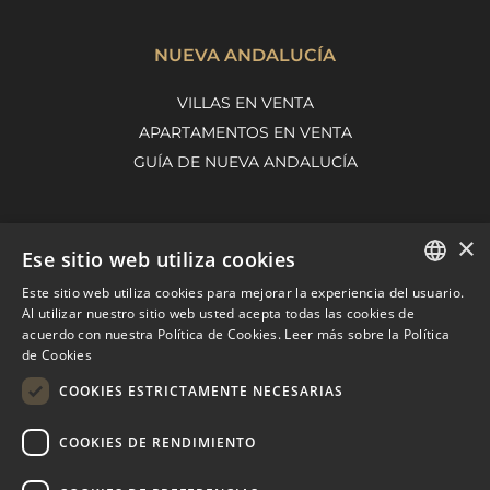
NUEVA ANDALUCÍA
VILLAS EN VENTA
APARTAMENTOS EN VENTA
GUÍA DE NUEVA ANDALUCÍA
×
MARBELLA EAST
Ese sitio web utiliza cookies
VILLAS EN VENTA
Este sitio web utiliza cookies para mejorar la experiencia del usuario.
ENGLISH
Al utilizar nuestro sitio web usted acepta todas las cookies de
APARTAMENTOS EN VENTA
acuerdo con nuestra Política de Cookies.
Leer más sobre la Política
SPANISH
MARBELLA EAST GUIDE
de Cookies
FRENCH
COOKIES ESTRICTAMENTE NECESARIAS
DUTCH
COOKIES DE RENDIMIENTO