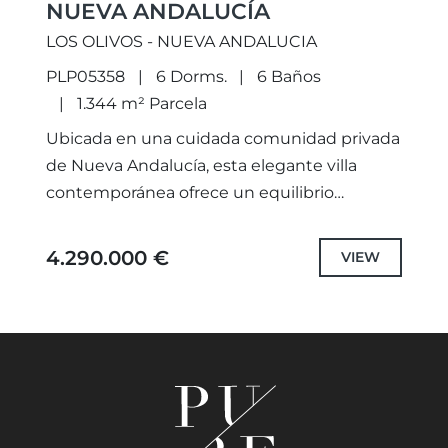
NUEVA ANDALUCÍA
LOS OLIVOS - NUEVA ANDALUCIA
PLP05358
6 Dorms.
6 Baños
1.344 m² Parcela
Ubicada en una cuidada comunidad privada
de Nueva Andalucía, esta elegante villa
contemporánea ofrece un equilibrio
perfecto entre diseño moderno, privacidad y
confort, en uno de los entornos
4.290.000 €
VIEW
residenciales más...