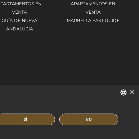
APARTAMENTOS EN
APARTAMENTOS EN
VENTA
VENTA
GUÍA DE NUEVA
MARBELLA EAST GUIDE
ANDALUCÍA
×
ENGLISH
SÍ
NO
SPANISH
FRENCH
TICA DE COOKIES
BUILT BY INMOBA