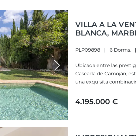
VILLA A LA VE
BLANCA, MARB
PLP09898
6 Dorms.
Ubicada entre las prestig
Next
Cascada de Camoján, esta
una exquisita combinación
4.195.000 €