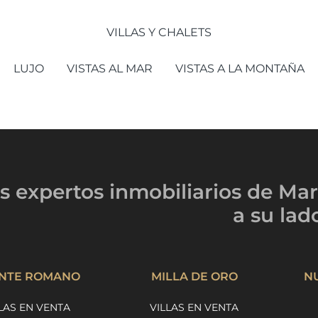
VILLAS Y CHALETS
LUJO
VISTAS AL MAR
VISTAS A LA MONTAÑA
s expertos inmobiliarios
de Mar
a su lad
NTE ROMANO
MILLA DE ORO
N
LAS EN VENTA
VILLAS EN VENTA