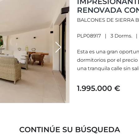
IMPRESIONANT
RENOVADA CON
SITUADA EN SI
BALCONES DE SIERRA B
PLP08917
3 Dorms.
Next
Esta es una gran oportun
dormitorios por el preci
una tranquila calle sin salid
1.995.000 €
CONTINÚE SU BÚSQUEDA