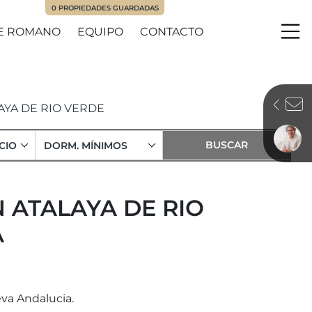
0
PROPIEDADES GUARDADAS
E ROMANO
EQUIPO
CONTACTO
Me
AYA DE RIO VERDE
CIO
DORM. MÍNIMOS
N ATALAYA DE RIO
A
eva Andalucia.