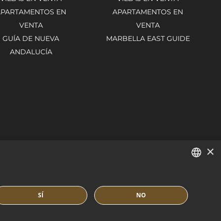
APARTAMENTOS EN
APARTAMENTOS EN
VENTA
VENTA
GUÍA DE NUEVA
MARBELLA EAST GUIDE
ANDALUCÍA
×
ENGLISH
SÍ
NO
SPANISH
FRENCH
TICA DE COOKIES
BUILT BY INMOBA