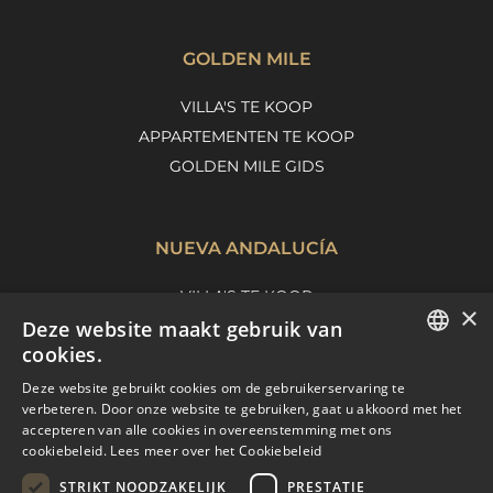
GOLDEN MILE
VILLA'S TE KOOP
APPARTEMENTEN TE KOOP
GOLDEN MILE GIDS
NUEVA ANDALUCÍA
VILLA'S TE KOOP
×
APPARTEMENTEN TE KOOP
Deze website maakt gebruik van
cookies.
NUEVA ANDALUCIA GIDS
ENGLISH
Deze website gebruikt cookies om de gebruikerservaring te
verbeteren. Door onze website te gebruiken, gaat u akkoord met het
SPANISH
accepteren van alle cookies in overeenstemming met ons
MARBELLA EAST
cookiebeleid.
Lees meer over het Cookiebeleid
FRENCH
VILLA'S TE KOOP
STRIKT NOODZAKELIJK
PRESTATIE
DUTCH