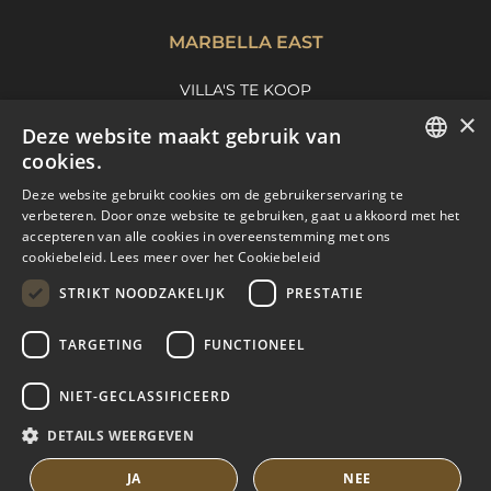
MARBELLA EAST
VILLA'S TE KOOP
×
APPARTEMENTEN TE KOOP
Deze website maakt gebruik van
MARBELLA EAST GUIDE
cookies.
ENGLISH
Deze website gebruikt cookies om de gebruikerservaring te
verbeteren. Door onze website te gebruiken, gaat u akkoord met het
SPANISH
accepteren van alle cookies in overeenstemming met ons
cookiebeleid.
Lees meer over het Cookiebeleid
FRENCH
STRIKT NOODZAKELIJK
PRESTATIE
DUTCH
TARGETING
FUNCTIONEEL
© COPYRIGHT 2008
PURE LIVING PROPERTIES
NIET-GECLASSIFICEERD
JURIDISCH ADVIES
PRIVACYBELEID
DETAILS WEERGEVEN
COOKIEBELEID
BUILT BY INMOBA
JA
NEE