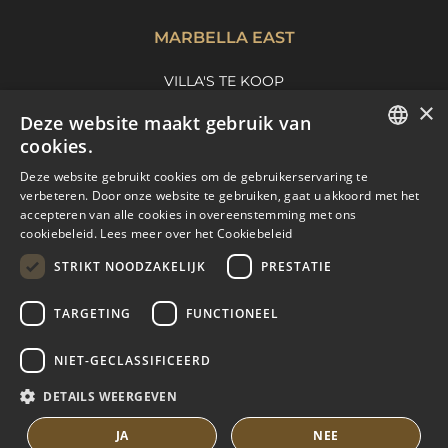
MARBELLA EAST
VILLA'S TE KOOP
×
APPARTEMENTEN TE KOOP
Deze website maakt gebruik van
MARBELLA EAST GUIDE
cookies.
ENGLISH
Deze website gebruikt cookies om de gebruikerservaring te
verbeteren. Door onze website te gebruiken, gaat u akkoord met het
SPANISH
accepteren van alle cookies in overeenstemming met ons
cookiebeleid.
Lees meer over het Cookiebeleid
FRENCH
STRIKT NOODZAKELIJK
PRESTATIE
DUTCH
TARGETING
FUNCTIONEEL
© COPYRIGHT 2008
PURE LIVING PROPERTIES
NIET-GECLASSIFICEERD
JURIDISCH ADVIES
PRIVACYBELEID
DETAILS WEERGEVEN
COOKIEBELEID
BUILT BY INMOBA
JA
NEE