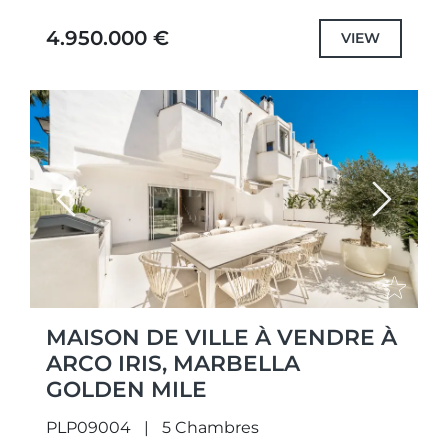
mélange sans faille de design moderne, de
confort et d'intimité. Situé sur un terrain...
4.950.000 €
VIEW
Previous
Next
MAISON DE VILLE À VENDRE À
ARCO IRIS, MARBELLA
GOLDEN MILE
PLP09004
5 Chambres