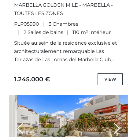
DE MARBELLA
MARBELLA GOLDEN MILE - MARBELLA -
TOUTES LES ZONES
PLP05990
3 Chambres
2 Salles de bains
110 m² Intérieur
Située au sein de la résidence exclusive et
architecturalement remarquable Las
Terrazas de Las Lomas del Marbella Club,
Arka Hill représente une opportunité rare
d’acquérir un appartement entièrement
1.245.000 €
VIEW
rénové et...
Previous
Next