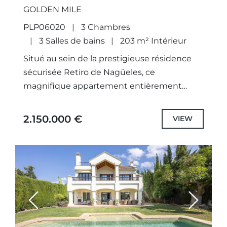
GOLDEN MILE
PLP06020
3 Chambres
3 Salles de bains
203 m² Intérieur
Situé au sein de la prestigieuse résidence
sécurisée Retiro de Nagüeles, ce
magnifique appartement entièrement
rénové allie élégance contemporaine et art
de vivre méditerranéen. Bénéficiant d'une
2.150.000 €
VIEW
orientation plein sud et...
Previous
Next