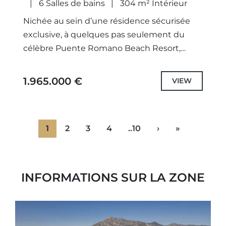
6 Salles de bains
304 m² Intérieur
Nichée au sein d’une résidence sécurisée
exclusive, à quelques pas seulement du
célèbre Puente Romano Beach Resort,
cette impeccable maison de ville d’angle
incarne un art de vivre raffiné dans...
1.965.000 €
VIEW
1
2
3
4
..10
›
»
INFORMATIONS SUR LA ZONE