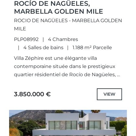
ROCÍO DE NAGÜELES,
MARBELLA GOLDEN MILE
ROCIO DE NAGÜELES - MARBELLA GOLDEN
MILE
PLP08992
4 Chambres
4 Salles de bains
1.188 m² Parcelle
Villa Zéphire est une élégante villa
contemporaine située dans le prestigieux
quartier résidentiel de Rocío de Nagüeles, à
quelques minutes seulement de la célèbre
Golden Mile de Marbella. Entièrement
3.850.000 €
VIEW
rénovée...