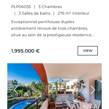
PLP06035
3 Chambres
3 Salles de bains
276 m² Intérieur
Exceptionnel penthouse duplex
entièrement rénové de trois chambres,
situé au sein de la prestigieuse résidence
sécurisée de Lomas del Rey, sur la très
exclusive Golden Mile de Marbella.Offrant
1.995.000 €
VIEW
une surface...
Previous
Next