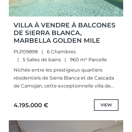
VILLA À VENDRE À BALCONES
DE SIERRA BLANCA,
MARBELLA GOLDEN MILE
PLP09898
6 Chambres
5 Salles de bains
960 m² Parcelle
Nichée entre les prestigieux quartiers
résidentiels de Sierra Blanca et de Cascada
de Camoján, cette exceptionnelle villa de
style méditerranéen offre un subtil mariage
de luxe, d'intimité et d'élégance
4.195.000 €
VIEW
intemporelle...