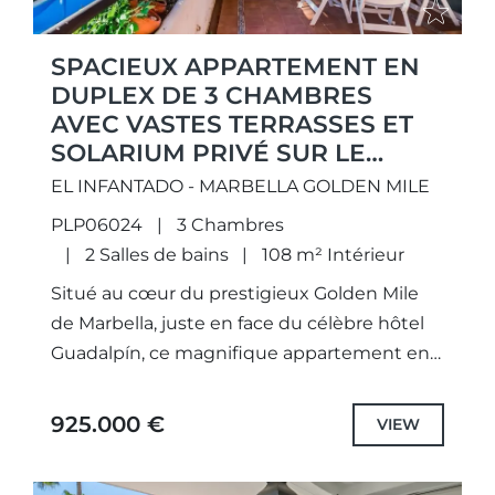
SPACIEUX APPARTEMENT EN
DUPLEX DE 3 CHAMBRES
AVEC VASTES TERRASSES ET
SOLARIUM PRIVÉ SUR LE
GOLDEN MILE DE MARBELLA
EL INFANTADO - MARBELLA GOLDEN MILE
PLP06024
3 Chambres
2 Salles de bains
108 m² Intérieur
Situé au cœur du prestigieux Golden Mile
de Marbella, juste en face du célèbre hôtel
Guadalpín, ce magnifique appartement en
duplex offre de généreux volumes,
d’exceptionnels espaces extérieurs et un...
925.000 €
VIEW