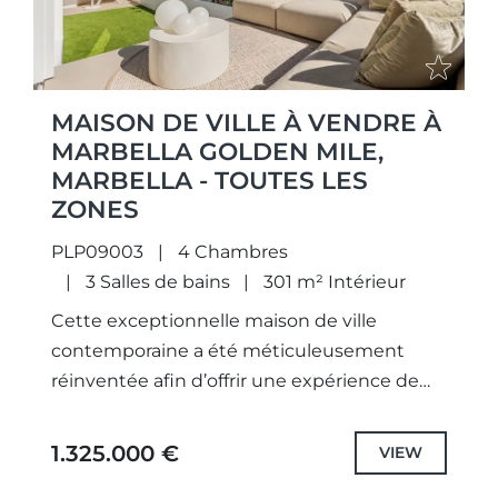
MAISON DE VILLE À VENDRE À
MARBELLA GOLDEN MILE,
MARBELLA - TOUTES LES
ZONES
PLP09003
4 Chambres
3 Salles de bains
301 m² Intérieur
Cette exceptionnelle maison de ville
contemporaine a été méticuleusement
réinventée afin d’offrir une expérience de
vie raffinée au sein de l’un des quartiers les
plus prestigieux du Golden Mile de...
1.325.000 €
VIEW