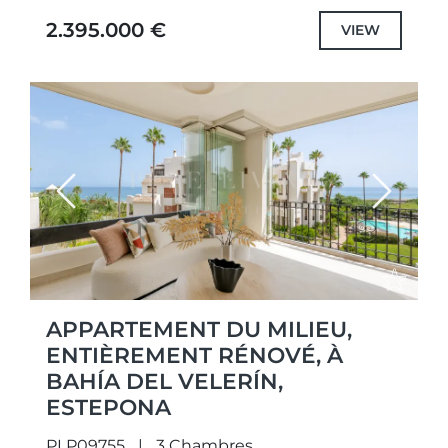
d’un emplacement privilégié en bord de
2.395.000 €
VIEW
mer, il...
Previous
Next
APPARTEMENT DU MILIEU,
ENTIÈREMENT RÉNOVÉ, À
BAHÍA DEL VELERÍN,
ESTEPONA
PLP09755
3 Chambres