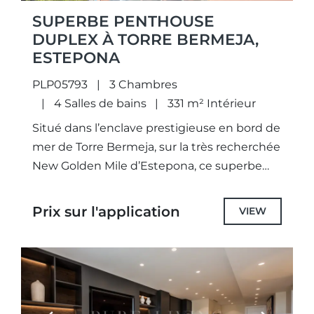
SUPERBE PENTHOUSE
DUPLEX À TORRE BERMEJA,
ESTEPONA
PLP05793
3 Chambres
4 Salles de bains
331 m² Intérieur
Situé dans l’enclave prestigieuse en bord de
mer de Torre Bermeja, sur la très recherchée
New Golden Mile d’Estepona, ce superbe
penthouse en duplex marie avec
raffinement l’architecture andalouse
Prix sur l'application
VIEW
traditionnelle...