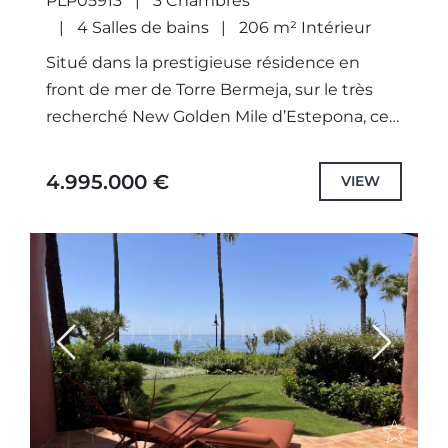
PLP05913
3 Chambres
4 Salles de bains
206 m² Intérieur
Situé dans la prestigieuse résidence en
front de mer de Torre Bermeja, sur le très
recherché New Golden Mile d’Estepona, ce
somptueux penthouse duplex allie
harmonieusement l’architecture andalouse
4.995.000 €
VIEW
traditionnelle à...
Previous
Next