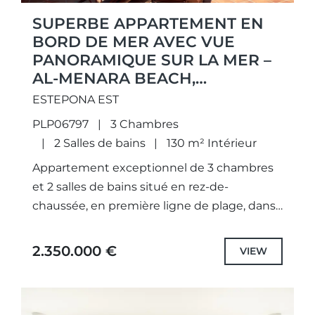
SUPERBE APPARTEMENT EN
BORD DE MER AVEC VUE
PANORAMIQUE SUR LA MER –
AL-MENARA BEACH,
ESTEPONA
ESTEPONA EST
PLP06797
3 Chambres
2 Salles de bains
130 m² Intérieur
Appartement exceptionnel de 3 chambres
et 2 salles de bains situé en rez-de-
chaussée, en première ligne de plage, dans
la prestigieuse résidence Al-Menara Beach à
Estepona. Offrant des vues imprenables...
2.350.000 €
VIEW