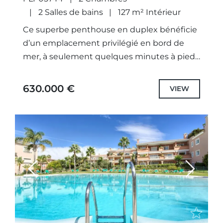
2 Salles de bains
127 m² Intérieur
Ce superbe penthouse en duplex bénéficie
d’un emplacement privilégié en bord de
mer, à seulement quelques minutes à pied
du centre d’Estepona. Orienté plein sud et
offrant de magnifiques vues...
630.000 €
VIEW
Previous
Next