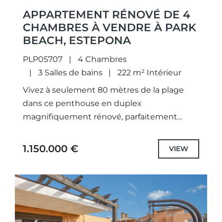
APPARTEMENT RÉNOVÉ DE 4
CHAMBRES À VENDRE À PARK
BEACH, ESTEPONA
PLP05707
4 Chambres
3 Salles de bains
222 m² Intérieur
Vivez à seulement 80 mètres de la plage
dans ce penthouse en duplex
magnifiquement rénové, parfaitement
conçu pour une vie de famille confortable
dans l'un des quartiers les plus prisés...
1.150.000 €
VIEW