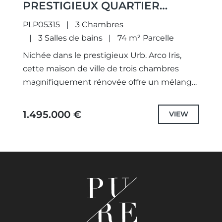
PRESTIGIEUX QUARTIER
D'ARCO IRIS.
PLP05315
3 Chambres
3 Salles de bains
74 m² Parcelle
Nichée dans le prestigieux Urb. Arco Iris,
cette maison de ville de trois chambres
magnifiquement rénovée offre un mélange
exceptionnel de luxe, de confort et
d'emplacement privilégié. À quelques pas...
1.495.000 €
VIEW